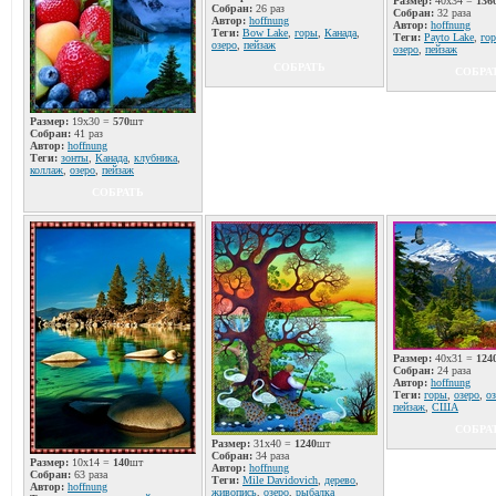
Размер:
40x34 =
136
Собран:
26 раз
Собран:
32 раза
Автор:
hoffnung
Автор:
hoffnung
Теги:
Bow Lake
,
горы
,
Канада
,
Теги:
Payto Lake
,
го
озеро
,
пейзаж
озеро
,
пейзаж
СОБРАТЬ
СОБРА
Размер:
19x30 =
570
шт
Собран:
41 раз
Автор:
hoffnung
Теги:
зонты
,
Канада
,
клубника
,
коллаж
,
озеро
,
пейзаж
СОБРАТЬ
Размер:
40x31 =
124
Собран:
24 раза
Автор:
hoffnung
Теги:
горы
,
озеро
,
о
пейзаж
,
США
СОБРА
Размер:
31x40 =
1240
шт
Собран:
34 раза
Размер:
10x14 =
140
шт
Автор:
hoffnung
Собран:
63 раза
Теги:
Mile Davidovich
,
дерево
,
Автор:
hoffnung
живопись
,
озеро
,
рыбалка