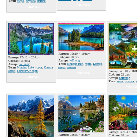
Теги:
озеро
,
острова
,
пейзаж
СОБРАТЬ
СОБРАТЬ
Размер:
16x10 =
160
шт
Собран:
28 раз
Размер:
17x12 =
204
шт
Автор:
hoffnung
Собран:
15 раза
Теги:
Maligne lake
,
горы
,
Канада
,
Автор:
hoffnung
озеро
,
пейзаж
Теги:
Moraine Lake
,
горы
,
Канада
,
озеро
,
Скалистые горы
Размер:
40x40 =
160
СОБРАТЬ
Собран:
22 раза
СОБРАТЬ
Автор:
hoffnung
Теги:
горы
,
коллаж
,
СОБРА
Размер:
32x24 =
768
Размер:
32x26 =
832
шт
Собран:
38 раз