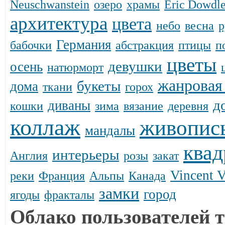
Neuschwanstein
озеро
храмы
Eric Dowdl
архитектура
цвета
небо
весна
р
Германия
бабочки
абстракция
птицы
п
цветы
девушки
осень
натюрморт
жанровая
букеты
дома
ткани
горох
д
диваны
кошки
зима
вязание
деревня
коллаж
живопис
мандалы
квад
интерьеры
Англия
розы
закат
Vincent 
реки
Франция
Альпы
Канада
замки
город
ягоды
фракталы
Облако пользователей т