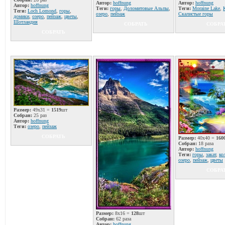
Автор:
hoffnung
Автор:
hoffnung
Автор:
hoffnung
Теги:
горы
,
Доломитовые Альпы
,
Теги:
Moraine Lake
,
Теги:
Loch Lomond
,
горы
,
озеро
,
пейзаж
Скалистые горы
домики
,
озеро
,
пейзаж
,
цветы
,
Шотландия
СОБРАТЬ
СОБРА
СОБРАТЬ
Размер:
49x31 =
1519
шт
Собран:
25 раз
Автор:
hoffnung
Теги:
озеро
,
пейзаж
СОБРАТЬ
Размер:
40x40 =
160
Собран:
18 раза
Автор:
hoffnung
Теги:
горы
,
закат
,
ко
озеро
,
пейзаж
,
цветы
СОБРА
Размер:
8x16 =
128
шт
Собран:
62 раза
Автор:
hoffnung