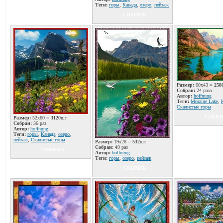
Теги:
горы
,
Канада
,
озеро
,
пейзаж
СОБРАТЬ
Размер:
60x43 =
258
Собран:
24 раза
Автор:
hoffnung
Теги:
Moraine Lake
,
Скалистые горы
СОБРА
Размер:
52x60 =
3120
шт
Собран:
36 раз
Автор:
hoffnung
Теги:
горы
,
Канада
,
озеро
,
пейзаж
,
Скалистые горы
Размер:
19x28 =
532
шт
Собран:
49 раз
СОБРАТЬ
Автор:
hoffnung
Теги:
горы
,
озеро
,
пейзаж
СОБРАТЬ