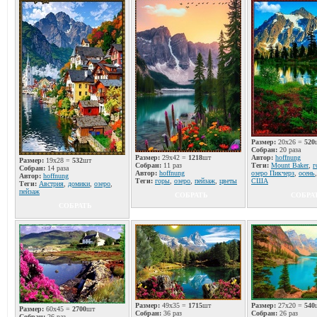
Размер:
20x26 =
520
Собран:
20 раза
Размер:
29x42 =
1218
шт
Автор:
hoffnung
Размер:
19x28 =
532
шт
Собран:
11 раз
Теги:
Mount Baker
,
г
Собран:
14 раза
Автор:
hoffnung
озеро Пикчерз
,
осень
Автор:
hoffnung
Теги:
горы
,
озеро
,
пейзаж
,
цветы
США
Теги:
Австрия
,
домики
,
озеро
,
пейзаж
СОБРАТЬ
СОБРА
СОБРАТЬ
Размер:
49x35 =
1715
шт
Размер:
27x20 =
540
Размер:
60x45 =
2700
шт
Собран:
36 раз
Собран:
26 раз
Собран:
26 раз