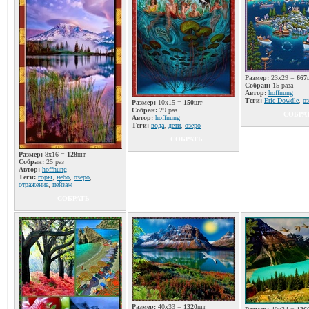
Размер:
23x29 =
667
Собран:
15 раза
Автор:
hoffnung
Теги:
Eric Dowdle
,
о
Размер:
10x15 =
150
шт
Собран:
29 раз
СОБРА
Автор:
hoffnung
Теги:
вода
,
дети
,
озеро
СОБРАТЬ
Размер:
8x16 =
128
шт
Собран:
25 раз
Автор:
hoffnung
Теги:
горы
,
небо
,
озеро
,
отражение
,
пейзаж
СОБРАТЬ
Размер:
40x33 =
1320
шт