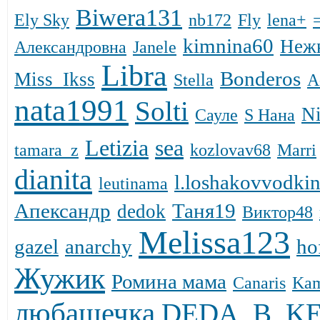
Biwera131
Ely Sky
nb172
Fly
lena+
kimnina60
Неж
Александровна
Janele
Libra
Bonderos
Miss_Ikss
Stella
A
nata1991
Solti
N
Сауле
S Нана
Letizia
sea
tamara_z
kozlovav68
Marri
dianita
l.loshakovvodki
leutinama
Апександр
Таня19
dedok
Виктор48
Melissa123
gazel
anarchy
ho
Жужик
Ромина мама
Canaris
Kam
любашечка
DЕDА_B_K