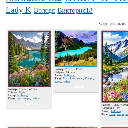
Lady K
Володя
Виктория18
Сортировать по
Размер:
28x24 =
672
шт
Собран:
14 раза
Автор:
hoffnung
Теги:
Payto Lake
,
горы
,
Канада
,
озеро
,
пейзаж
СОБРАТЬ
Размер:
19x25 =
475
шт
Собран:
8 раз
Автор:
hoffnung
Теги:
горы
,
озеро
,
пейзаж
СОБРАТЬ
Размер:
19x32 =
608
Собран:
11 раз
Автор:
hoffnung
Теги:
горы
,
озеро
,
п
СОБРА