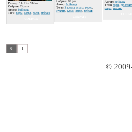
Собран:
88 раз
Автор:
hoffnung
Размер:
14x13 =
182
шт
Автор:
hoffnung
Теги:
горы
,
Доломит
Собран:
63 раза
Теги:
Варенна
,
вилла
,
город
,
озеро
,
пейзаж
Автор:
hoffnung
Италия
,
Комо
,
озеро
,
пейзаж
Теги:
горы
,
озеро
,
осень
,
пейзаж
СОБРА
СОБРАТЬ
СОБРАТЬ
0
1
© 2009-