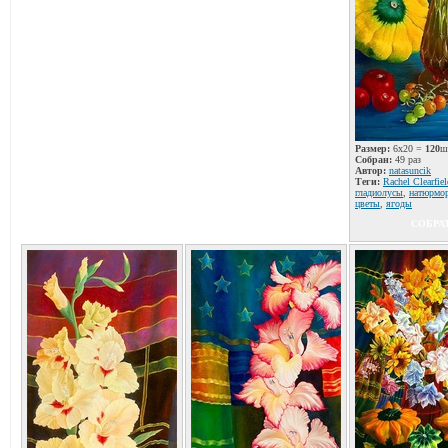
Размер:
6x20 =
120
ш
Собран:
49 раз
Автор:
natаsuncik
Теги:
Rachel Clearfiel
гладиолусы
,
натюрмо
цветы
,
ягоды
СОБРА