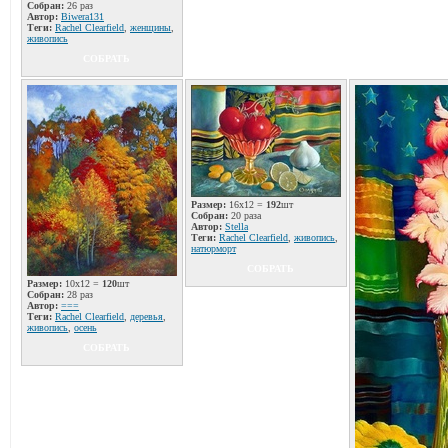
Собран:
26 раз
Автор:
Biwera131
Теги:
Rachel Clearfield
,
женщины
,
живопись
СОБРАТЬ
Размер:
16x12 =
192
шт
Собран:
20 раза
Автор:
Stella
Теги:
Rachel Clearfield
,
живопись
,
натюрморт
СОБРАТЬ
Размер:
10x12 =
120
шт
Собран:
28 раз
Автор:
===
Теги:
Rachel Clearfield
,
деревья
,
живопись
,
осень
СОБРАТЬ