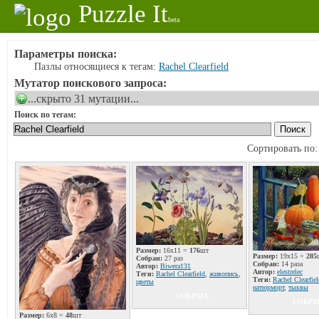
Puzzle It
beta
Параметры поиска:
Пазлы относящиеся к тегам:
Rachel Clearfield
Мутатор поискового запроса:
...скрыто 31 мутации...
Поиск по тегам:
Сортировать по
Размер:
16x11 =
176
шт
Размер:
19x15 =
285
Собран:
27 раз
Собран:
14 раза
Автор:
Biwera131
Автор:
elestrelec
Теги:
Rachel Clearfield
,
живопись
,
Теги:
Rachel Clearfiel
цветы
натюрморт
,
тыквы
СОБРАТЬ
СОБРА
Размер:
6x8 =
48
шт