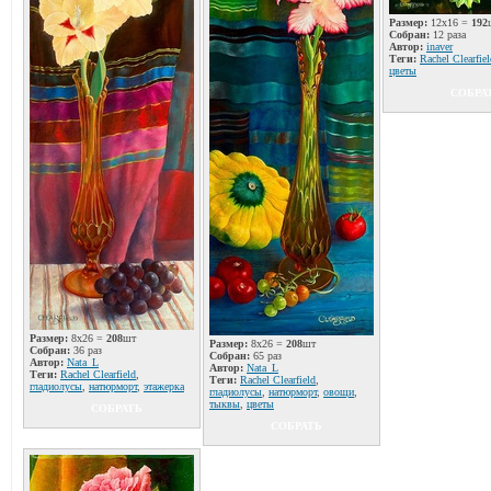
Размер:
12x16 =
192
Собран:
12 раза
Автор:
inaver
Теги:
Rachel Clearfiel
цветы
СОБРА
Размер:
8x26 =
208
шт
Размер:
8x26 =
208
шт
Собран:
36 раз
Собран:
65 раз
Автор:
Nata_L
Автор:
Nata_L
Теги:
Rachel Clearfield
,
Теги:
Rachel Clearfield
,
гладиолусы
,
натюрморт
,
этажерка
гладиолусы
,
натюрморт
,
овощи
,
тыквы
,
цветы
СОБРАТЬ
СОБРАТЬ