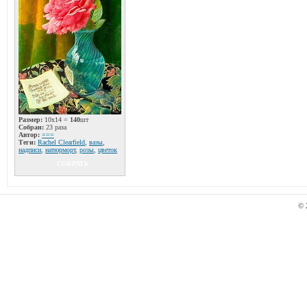
Размер:
10x14 =
140
шт
Собран:
23 раза
Автор:
===
Теги:
Rachel Clearfield
,
вазы
,
надписи
,
натюрморт
,
розы
,
цветок
СОБРАТЬ
© 