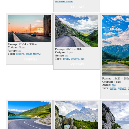
полевые цветы
СОБРАТЬ
Размер:
22x14 =
308
шт
Собран:
5 раз
Размер:
20x15 =
300
шт
Автор:
sea
Собран:
1 раз
Теги:
дорога
,
закат
,
мосты
Автор:
sea
Теги:
горы
,
дорога
,
лес
СОБРАТЬ
СОБРАТЬ
Размер:
14x20 =
280
Собран:
4 раза
Автор:
sea
Теги:
горы
,
дорога
,
СОБРА