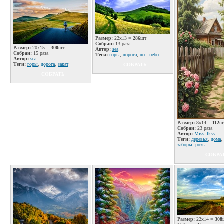
Размер:
22x13 =
286
шт
Собран:
13 раза
Размер:
20x15 =
300
шт
Автор:
sea
Собран:
15 раза
Теги:
горы
,
дорога
,
лес
,
небо
Автор:
sea
Теги:
горы
,
дорога
,
закат
СОБРАТЬ
СОБРАТЬ
Размер:
8x14 =
112
ш
Собран:
23 раза
Автор:
Miss_Ikss
Теги:
деревья
,
дома
,
заборы
,
розы
СОБРА
Размер:
22x14 =
308