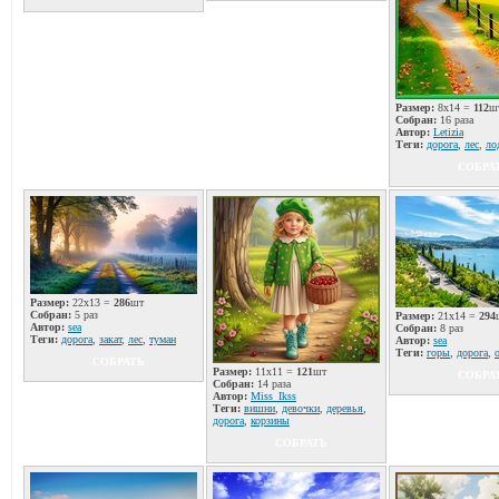
Размер:
8x14 =
112
ш
Собран:
16 раза
Автор:
Letizia
Теги:
дорога
,
лес
,
ло
СОБРА
Размер:
22x13 =
286
шт
Собран:
5 раз
Размер:
21x14 =
294
Автор:
sea
Собран:
8 раз
Теги:
дорога
,
закат
,
лес
,
туман
Автор:
sea
Теги:
горы
,
дорога
,
СОБРАТЬ
Размер:
11x11 =
121
шт
СОБРА
Собран:
14 раза
Автор:
Miss_Ikss
Теги:
вишни
,
девочки
,
деревья
,
дорога
,
корзины
СОБРАТЬ