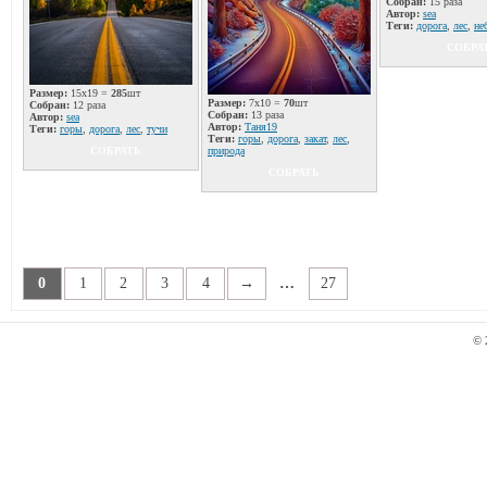
Собран:
15 раза
Автор:
sea
Теги:
дорога
,
лес
,
не
СОБРА
Размер:
15x19 =
285
шт
Размер:
7x10 =
70
шт
Собран:
12 раза
Собран:
13 раза
Автор:
sea
Автор:
Таня19
Теги:
горы
,
дорога
,
лес
,
тучи
Теги:
горы
,
дорога
,
закат
,
лес
,
СОБРАТЬ
природа
СОБРАТЬ
0
1
2
3
4
→
…
27
© 