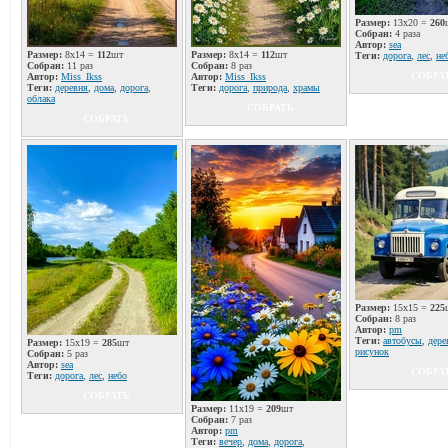
Размер:
13x20 =
260
Собран:
4 раза
Автор:
sea
Размер:
8x14 =
112
шт
Размер:
8x14 =
112
шт
Теги:
дорога
,
лес
,
не
Собран:
11 раз
Собран:
8 раз
СОБРА
Автор:
Miss_Ikss
Автор:
Miss_Ikss
Теги:
деревня
,
дома
,
дорога
,
Теги:
дорога
,
природа
,
храмы
облака
СОБРАТЬ
СОБРАТЬ
Размер:
15x15 =
225
Собран:
8 раз
Автор:
pm
Теги:
автобусы
,
дере
Размер:
15x19 =
285
шт
рисунок
Собран:
5 раз
Автор:
sea
СОБРА
Теги:
дорога
,
лес
,
небо
СОБРАТЬ
Размер:
11x19 =
209
шт
Собран:
7 раз
Автор:
pm
Теги:
вечер
,
дома
,
дорога
,