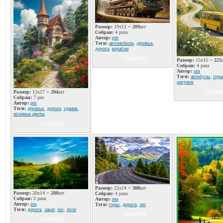
Размер:
19x11 =
209
шт
Собран:
4 раза
Автор:
pm
Теги:
автомобили
,
деревья
,
дорога
,
корабли
СОБРАТЬ
Размер:
15x15 =
225
Собран:
4 раза
Автор:
pm
Теги:
автобусы
,
гор
рисунок
Размер:
12x17 =
204
шт
СОБРА
Собран:
7 раз
Автор:
pm
Теги:
деревья
,
дорога
,
здания
,
полевые цветы
СОБРАТЬ
Размер:
22x14 =
308
шт
Размер:
20x14 =
280
шт
Собран:
4 раза
Собран:
3 раза
Автор:
sea
Автор:
sea
Теги:
горы
,
дорога
,
лес
Теги:
дорога
,
закат
,
лес
,
поле
СОБРАТЬ
СОБРАТЬ