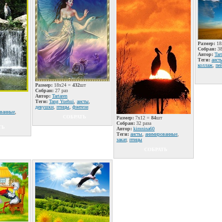
Размер:
18
Собран:
38
Автор:
Tar
Теги:
аист
коллаж
,
пе
Размер:
18x24 =
432
шт
Собран:
27 раз
Автор:
Tartaren
Теги:
Tang Yuehui
,
аисты
,
девушки
,
птицы
,
фэнтези
ванные
,
СОБРАТЬ
Размер:
7x12 =
84
шт
Собран:
32 раза
ТЬ
Автор:
kimnina60
Теги:
аисты
,
анимированные
,
закат
,
птицы
СОБРАТЬ