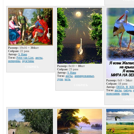
Размер:
19x16 =
304
шт
Собран:
22 раза
Автор:
S Нана
Теги:
Peter van Lint
,
аисты
,
женщины
,
мужчины
Размер:
8x10 =
80
шт
СОБРАТЬ
Собран:
23 раза
Автор:
S Нана
Теги:
аисты
,
анимированные
,
луна
,
ночь
Размер:
6x9 =
54
шт
Собран:
18 раза
СОБРАТЬ
Автор:
DЕDА_B_KE
Теги:
аисты
,
гнёзда
,
пожелания
,
птицы
СОБРА