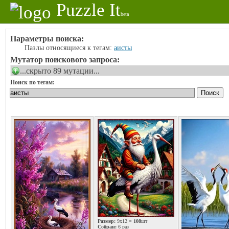
Puzzle It
beta
Параметры поиска:
Пазлы относящиеся к тегам:
аисты
Мутатор поискового запроса:
...скрыто 89 мутации...
Поиск по тегам:
Размер:
9x12 =
108
шт
Собран:
6 раз