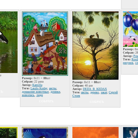
Размер:
8x
Собран:
28
Автор:
Ром
Теги:
Rosi
рисунок
,
с
т
Размер:
8x11 =
88
шт
Собран:
22 раза
Размер:
8x11 =
88
шт
Автор:
Kamilla
Собран:
40 раз
Теги:
Laszlo Koday
,
аисты
,
Автор:
DЕDА_B_KEDAX
ТЬ
домашние животные
,
домики
,
Теги:
аисты
,
дерево
,
закат
,
Сергей
живопись
,
люди
Стоев
СОБРАТЬ
СОБРАТЬ