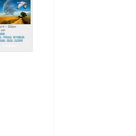
x14 =
252
шт
 раз
taren
ы
,
дорога
,
журавли
,
йзаж
,
поле
,
солнце
СОБРАТЬ