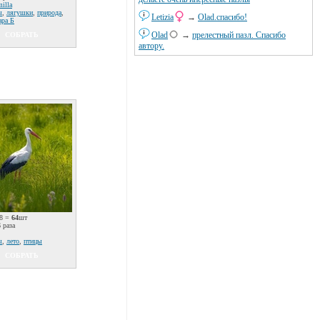
illa
ы
,
лягушки
,
природа
,
Letizia
→
Olad.спасибо!
ара Б
Olad
→
прелестный пазл. Спасибо
СОБРАТЬ
автору.
8 =
64
шт
 раза
ы
,
лето
,
птицы
СОБРАТЬ