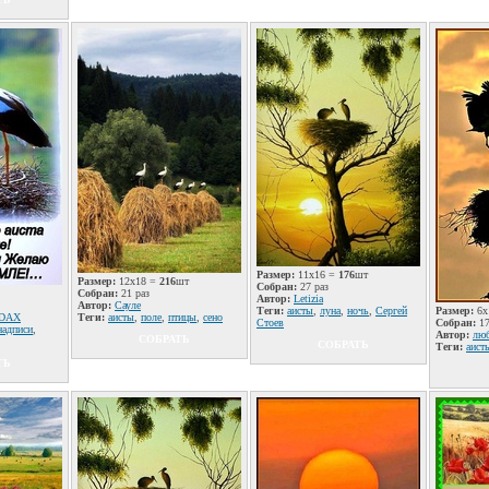
Размер:
11x16 =
176
шт
Размер:
12x18 =
216
шт
Собран:
27 раз
Собран:
21 раз
Автор:
Letizia
Автор:
Сауле
Теги:
аисты
,
луна
,
ночь
,
Сергей
Размер:
6x
DAX
Теги:
аисты
,
поле
,
птицы
,
сено
Стоев
Собран:
17
надписи
,
Автор:
лю
СОБРАТЬ
СОБРАТЬ
Теги:
аист
ТЬ