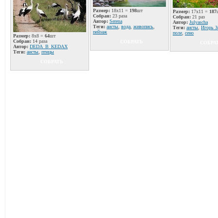
Размер:
18x11 =
198
шт
Размер:
17x11 =
187
Собран:
23 раза
Собран:
21 раз
Автор:
Serena
Автор:
Julyascha
Теги:
аисты
,
вода
,
живопись
,
Теги:
аисты
,
Игорь З
пейзаж
поле
,
сено
Размер:
8x8 =
64
шт
Собран:
14 раза
СОБРАТЬ
СОБРА
Автор:
DЕDА_B_KEDAX
Теги:
аисты
,
птицы
СОБРАТЬ