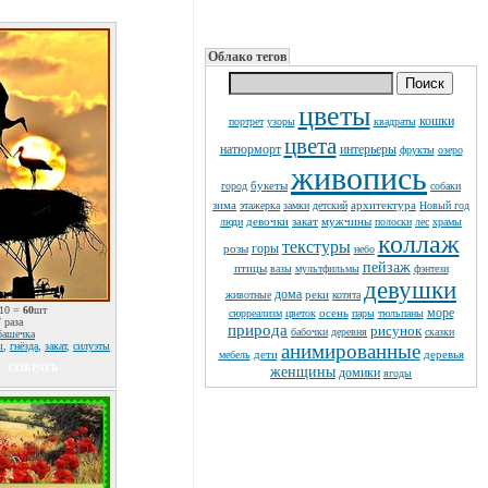
Облако тегов
цветы
кошки
портрет
узоры
квадраты
цвета
натюрморт
интерьеры
фрукты
озеро
живопись
букеты
город
собаки
зима
архитектура
этажерка
замки
детский
Новый год
девочки
закат
мужчины
люди
полоски
лес
храмы
коллаж
текстуры
горы
розы
небо
пейзаж
птицы
вазы
мультфильмы
фэнтези
девушки
дома
реки
животные
котята
10 =
60
шт
море
осень
сюрреализм
цветок
пары
тюльпаны
 раза
природа
рисунок
бабочки
деревня
сказки
башечка
ы
,
гнёзда
,
закат
,
силуэты
анимированные
дети
деревья
мебель
СОБРАТЬ
женщины
домики
ягоды