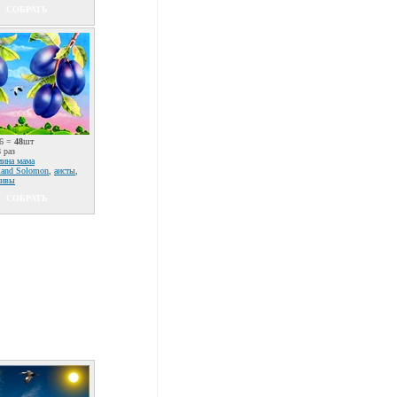
СОБРАТЬ
6 =
48
шт
 раз
ина мама
land Solomon
,
аисты
,
ливы
СОБРАТЬ