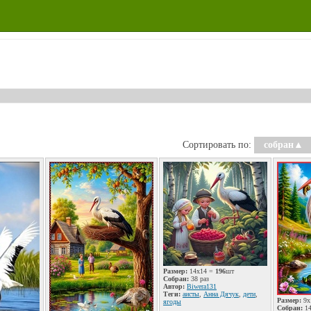
Сортировать по:
собран
▲
Размер:
14x14 =
196
шт
Собран:
38 раз
Автор:
Biwera131
Теги:
аисты
,
Анна Дячук
,
дети
,
Размер:
9x
ягоды
Собран:
14