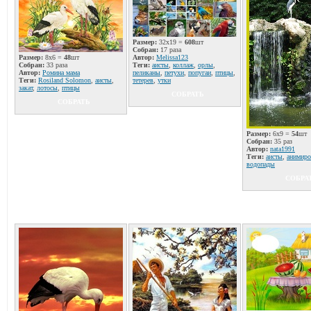
Размер:
32x19 =
608
шт
Собран:
17 раза
Размер:
8x6 =
48
шт
Автор:
Melissa123
Собран:
33 раза
Теги:
аисты
,
коллаж
,
орлы
,
Автор:
Ромина мама
пеликаны
,
петухи
,
попугаи
,
птицы
,
Теги:
Rosiland Solomon
,
аисты
,
тетерев
,
утки
закат
,
лотосы
,
птицы
СОБРАТЬ
СОБРАТЬ
Размер:
6x9 =
54
шт
Собран:
35 раз
Автор:
nata1991
Теги:
аисты
,
анимиро
водопады
СОБРА