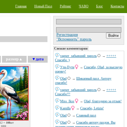
Главная
Новый Пазл
Рейтинг
ЧАВО
Блог
Контакты
Регистрация
"Вспомнить" пароль
Свежие комментарии
vagner_забывший_пароль
→
+++++
размер
▲
▼
дата
Спасибо :)
Ути-Пути
→
Спасибо, Olad, за высокую
оценку!
Olad
→
Шикапный пазл. Автору
спасибо!
vagner_забывший_пароль
→
+++++
Спасибо!!!
Miss_Ikss
→
Olad, благодарю за отзыв!
Kamilla
→
Спасибо, Letizia!
Olad
→
Славный пазл
Olad
→
Спасибо автору паздов. Вы
12 =
108
шт
 раза
делаете очень инересные пазлы