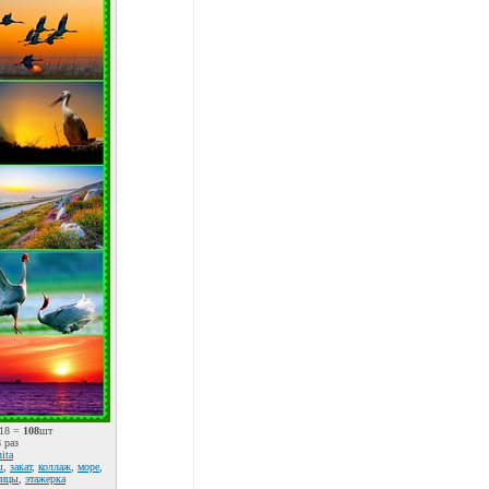
18 =
108
шт
 раз
nita
ы
,
закат
,
коллаж
,
море
,
тицы
,
этажерка