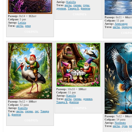
Автор:
Kamilla
Теги:
аисты
,
гномы
,
горы
,
деревня
,
Тамара Б
,
фэнтези
СОБРАТЬ
Размер:
8x14 =
112
шт
Размер:
6x11 =
66
шт
Собран:
5 раз
Собран:
11 раз
Автор:
Letizia
Автор:
Апександр
Теги:
аисты
,
реки
Теги:
аисты
,
природа
СОБРАТЬ
СОБРА
Размер:
10x10 =
100
шт
Собран:
11 раз
Автор:
Kamilla
Теги:
аисты
,
гномы
,
домики
,
Размер:
9x12 =
108
шт
Тамара Б
,
фэнтези
Собран:
12 раза
Автор:
Kamilla
СОБРАТЬ
Теги:
аисты
,
гномы
,
лес
,
Тамара
Б
,
фэнтези
Размер:
7x12 =
84
шт
Собран:
14 раза
СОБРАТЬ
Автор:
Nosferato
Теги:
аисты
,
луна
,
ре
СОБРА