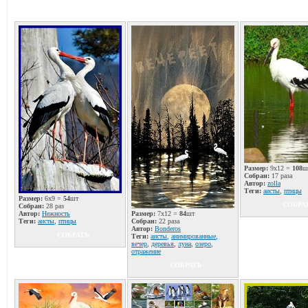
Размер:
9x12 =
108
ш
Собран:
17 раза
Автор:
zolla
Теги:
аисты
,
птицы
Размер:
6x9 =
54
шт
СОБРА
Собран:
28 раз
Автор:
Нежность
Размер:
7x12 =
84
шт
Теги:
аисты
,
птицы
Собран:
22 раза
Автор:
Bonderos
СОБРАТЬ
Теги:
аисты
,
анимированные
,
вечер
,
деревья
,
луна
,
озеро
,
отражение
СОБРАТЬ