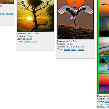
шт
енин
,
облака
,
ТЬ
Размер:
7x10 =
70
шт
Собран:
31 раз
Автор:
Letizia
Размер:
6x9 =
54
шт
Теги:
аисты
,
закат
Собран:
50 раз
СОБРАТЬ
Автор:
DЕDА_B_KEDAX
Теги:
аисты
,
закат
,
птицы
СОБРАТЬ
Размер:
6x
Собран:
58
Автор:
dia
Теги:
аист
природа
,
п