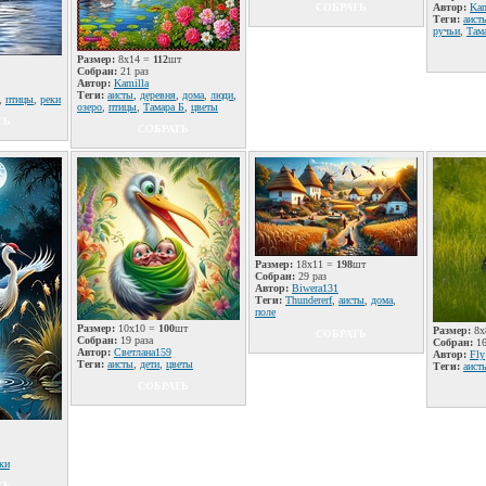
СОБРАТЬ
Автор:
Kam
Теги:
аист
ручьи
,
Там
Размер:
8x14 =
112
шт
Собран:
21 раз
Автор:
Kamilla
Теги:
аисты
,
деревня
,
дома
,
люди
,
,
птицы
,
реки
озеро
,
птицы
,
Тамара Б
,
цветы
ТЬ
СОБРАТЬ
Размер:
18x11 =
198
шт
Собран:
29 раз
Автор:
Biwera131
Теги:
Thundererf
,
аисты
,
дома
,
поле
Размер:
10x10 =
100
шт
Размер:
8x
СОБРАТЬ
Собран:
19 раза
Собран:
16
Автор:
Светлана159
Автор:
Fly
Теги:
аисты
,
дети
,
цветы
Теги:
аист
СОБРАТЬ
ки
ТЬ