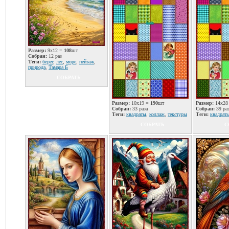
Размер:
9x12 =
108
шт
Собран:
12 раз
Теги:
берег
,
лес
,
море
,
пейзаж
,
природа
,
Тамара Б
СОБРАТЬ
Размер:
10x19 =
190
шт
Размер:
14x28
Собран:
33 раза
Собран:
39 ра
Теги:
квадраты
,
коллаж
,
текстуры
Теги:
квадрат
СОБРАТЬ
С