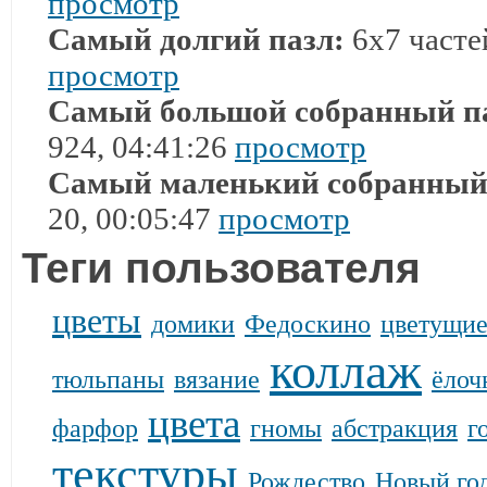
просмотр
Самый долгий пазл:
6x7 часте
просмотр
Самый большой собранный п
924, 04:41:26
просмотр
Самый маленький собранный
20, 00:05:47
просмотр
Теги пользователя
цветы
домики
Федоскино
цветущие
коллаж
тюльпаны
вязание
ёлоч
цвета
фарфор
гномы
абстракция
г
текстуры
Рождество
Новый го