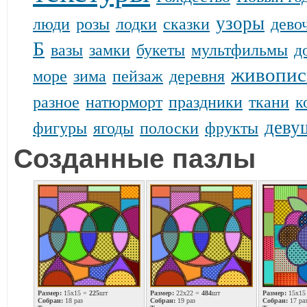
узоры
люди
розы
лодки
сказки
дево
Б
вазы
замки
букеты
мультфильмы
д
живопис
море
зима
пейзаж
деревня
разное
натюрморт
праздники
ткани
к
деву
фигуры
ягоды
полоски
фрукты
Созданные пазлы
Размер:
15x15 =
225
шт
Размер:
22x22 =
484
шт
Размер:
15x15
Собран:
18 раз
Собран:
19 раз
Собран:
17 ра