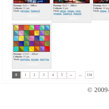
Размер:
9x12 =
108
шт
Размер:
9x12 =
108
шт
Размер:
8x11 
Собран:
11 раз
Собран:
6 раз
Собран:
14 ра
Теги:
девушки
,
Тамара Б
Теги:
аисты
,
гномы
,
горы
,
Теги:
птицы
,
Т
деревня
,
Тамара Б
,
фэнтези
СОБРАТЬ
С
СОБРАТЬ
Размер:
17x13 =
221
шт
Собран:
25 раз
Теги:
квадраты
,
коллаж
,
текстуры
СОБРАТЬ
0
1
2
3
4
5
→
...
134
© 2009-