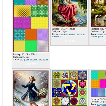
Размер:
9x12 =
108
шт
Размер:
9x12 
Собран:
15 раз
Собран:
13 ра
Теги:
девушки
,
камни
,
лес
,
реки
,
Теги:
замки
,
к
Тамара Б
мосты
,
реки
,
Т
СОБРАТЬ
С
Размер:
12x24 =
288
шт
Собран:
25 раз
Теги:
квадраты
,
коллаж
,
текстуры
СОБРАТЬ
Размер:
20x15
Собран:
28 ра
Теги:
квадрат