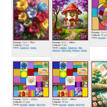
Размер:
15x15
Собран:
20 ра
Теги:
коллаж
,
Размер:
7x10 =
70
шт
Размер:
9x12 =
108
шт
С
Собран:
13 раз
Собран:
9 раз
Теги:
Тамара Б
,
цветы
Теги:
домики
,
Тамара Б
,
феи
,
фэнтези
,
цветущие деревья
,
цветы
СОБРАТЬ
СОБРАТЬ
Размер:
15x15 =
225
шт
Размер:
20x20 =
400
шт
Собран:
22 раза
Собран:
39 раз
Теги:
коллаж
,
разное
,
текстуры
Теги:
коллаж
,
разное
,
текстуры