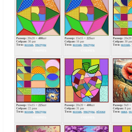
Размер:
20x20 =
400
шт
Размер:
15x15 =
225
шт
Размер:
20x20
Собран:
30 раз
Собран:
16 раз
Собран:
30 ра
Теги:
коллаж
,
текстуры
Теги:
коллаж
,
текстуры
Теги:
коллаж
,
СОБРАТЬ
СОБРАТЬ
С
Размер:
15x15 =
225
шт
Размер:
20x20 =
400
шт
Размер:
9x9 =
Собран:
22 раза
Собран:
31 раз
Собран:
8 раз
Теги:
коллаж
,
текстуры
Теги:
коллаж
,
текстуры
,
яблоки
Теги:
маки
,
по
СОБРАТЬ
СОБРАТЬ
С