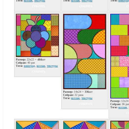
Теги:
коллаж
,
текстуры
Теги:
коллаж
,
текстуры
Теги:
виногра
СОБРАТЬ
СОБРАТЬ
С
Размер:
22x22 =
484
шт
Собран:
40 раз
Теги:
виноград
,
коллаж
,
текстуры
СОБРАТЬ
Размер:
14x24 =
336
шт
Собран:
22 раза
Теги:
коллаж
,
текстуры
Размер:
12x24
СОБРАТЬ
Собран:
36 ра
Теги:
коллаж
,
С