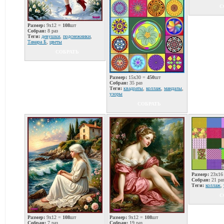
С
Размер:
9x12 =
108
шт
Собран:
8 раз
Теги:
девушки
,
подснежники
,
Тамара Б
,
цветы
СОБРАТЬ
Размер:
15x30 =
450
шт
Собран:
35 раз
Теги:
квадраты
,
коллаж
,
мандалы
,
узоры
СОБРАТЬ
Размер:
23x16
Собран:
21 ра
Теги:
коллаж
,
С
Размер:
9x12 =
108
шт
Размер:
9x12 =
108
шт
Собран:
7 раз
Собран:
19 раз