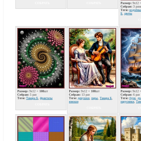
СОБРАТЬ
СОБРАТЬ
Размер:
9x12 
Собран:
3 раза
Теги:
водоёмы
Б
,
цветы
С
Размер:
9x12 =
108
шт
Размер:
9x12 =
108
шт
Размер:
9x12 
Собран:
5 раз
Собран:
13 раз
Собран:
6 раз
Теги:
Тамара Б
,
фракталы
Теги:
девушки
,
пары
,
Тамара Б
,
Теги:
буря
,
др
юноши
парусники
,
Там
СОБРАТЬ
СОБРАТЬ
С