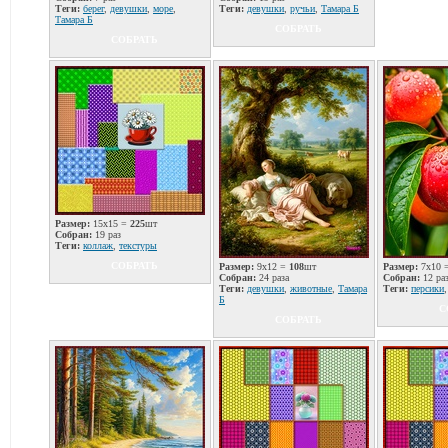
Теги:
берег
,
девушки
,
море
,
Теги:
девушки
,
ручьи
,
Тамара Б
Тамара Б
СОБРАТЬ
СОБРАТЬ
Размер:
15x15 =
225
шт
Собран:
19 раз
Теги:
коллаж
,
текстуры
СОБРАТЬ
Размер:
9x12 =
108
шт
Размер:
7x10 
Собран:
24 раза
Собран:
12 ра
Теги:
девушки
,
животные
,
Тамара
Теги:
персики
Б
С
СОБРАТЬ