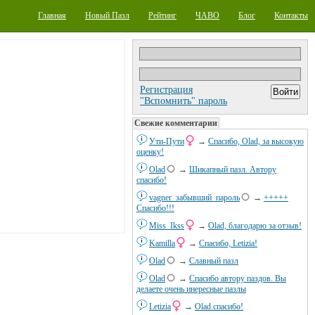
Главная
Новый Пазл
Рейтинг
ЧАВО
Блог
Контакты
Регистрация
"Вспомнить" пароль
Свежие комментарии
Ути-Пути
→
Спасибо, Olad, за высокую
оценку!
Olad
→
Шикапный пазл. Автору
спасибо!
vagner_забывший_пароль
→
+++++
Спасибо!!!
Miss_Ikss
→
Olad, благодарю за отзыв!
Kamilla
→
Спасибо, Letizia!
Olad
→
Славный пазл
Olad
→
Спасибо автору паздов. Вы
делаете очень инересные пазлы
Letizia
→
Olad.спасибо!