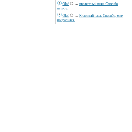
Olad
→
прелестный пазл. Спасибо
автору.
Olad
→
Классный пазл. Спасибо, мне
понравился.