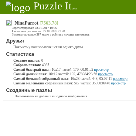
Puzzle It
beta
NinaParrot
[7563.78]
Зарегистрирован: 03.01.2017 19:56
Последний раз замечен: 27.07.2026 21:28
Занимает почетное 387 место в рейтинге лучших пазломанов.
Друзья
Пока-что у пользователя нет ни одного друга.
Статистика
Создано пазлов:
0
Собрано пазлов:
4985
Самый быстрый пазл:
10x17 частей: 170, 00:01:52
просмотр
Самый долгий пазл:
16x12 частей: 192, 478984:23:56
просмотр
Самый большой собранный пазл:
16x28 частей: 448, 05:07:11
просмотр
Самый маленький собранный пазл:
5x7 частей: 35, 00:09:46
просмотр
Созданные пазлы
Пользователь не добавил ни одного изображения.