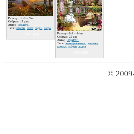
Размер:
12x8 =
96
шт
Собран:
15 раза
Автор:
лада1981
Теги:
березы
,
закат
,
лодки
,
озеро
Размер:
8x8 =
64
шт
СОБРАТЬ
Собран:
25 раз
Автор:
лада1981
Теги:
анимированные
,
девушки
,
домики
,
лебеди
,
лодки
СОБРАТЬ
© 2009-