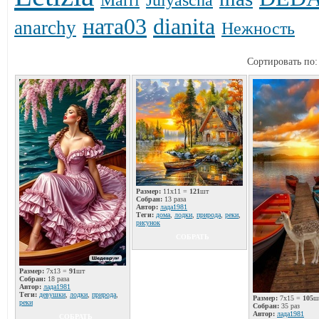
ната03
dianita
anarchy
Нежность
Сортировать по
Размер:
11x11 =
121
шт
Собран:
13 раза
Автор:
лада1981
Теги:
дома
,
лодки
,
природа
,
реки
,
рисунок
СОБРАТЬ
Размер:
7x13 =
91
шт
Собран:
18 раза
Автор:
лада1981
Теги:
девушки
,
лодки
,
природа
,
Размер:
7x15 =
105
ш
реки
Собран:
35 раз
Автор:
лада1981
СОБРАТЬ