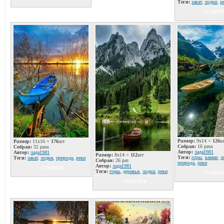
Теги:
закат
,
лодки
,
р
СОБРА
Размер:
9x14 =
126
ш
Размер:
11x16 =
176
шт
Собран:
16 раза
Собран:
32 раза
Автор:
лада1981
Автор:
лада1981
Размер:
8x14 =
112
шт
Теги:
горы
,
камни
,
л
Теги:
закат
,
лодки
,
природа
,
реки
Собран:
26 раз
природа
,
реки
Автор:
лада1981
СОБРАТЬ
Теги:
горы
,
деревья
,
лодки
,
реки
СОБРА
СОБРАТЬ