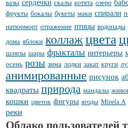
сердечки
баб
вазы
скалы
котята
озеро
спирали
фрукты
бокалы
букеты
маки
п
птицы
натюрморт
отражение
водопады
цвета
ц
коллаж
дома
яблоки
фракталы
интерьеры
шляпы
шары
розы
осень
зима
лодки
закат
круги
лу
анимированные
рисунок
а
природа
квадраты
мандалы
живо
кошки
фигуры
цветок
ягоды
Mirela A
реки
Облако пользователей т