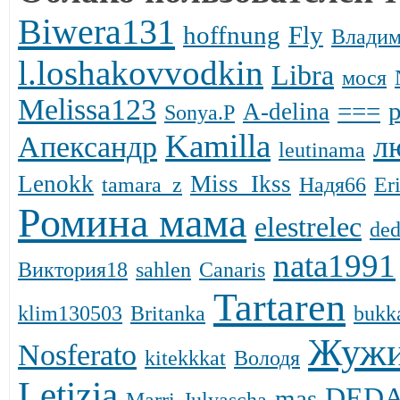
Biwera131
hoffnung
Fly
Владим
l.loshakovvodkin
Libra
мося
Melissa123
===
A-delina
Sonya.P
Kamilla
Апександр
л
leutinama
Lenokk
Miss_Ikss
tamara_z
Надя66
Er
Ромина мама
elestrelec
de
nata1991
Виктория18
sahlen
Canaris
Tartaren
klim130503
Britanka
bukk
Жуж
Nosferato
kitekkkat
Володя
Letizia
DЕD
mas
Marri
Julyascha