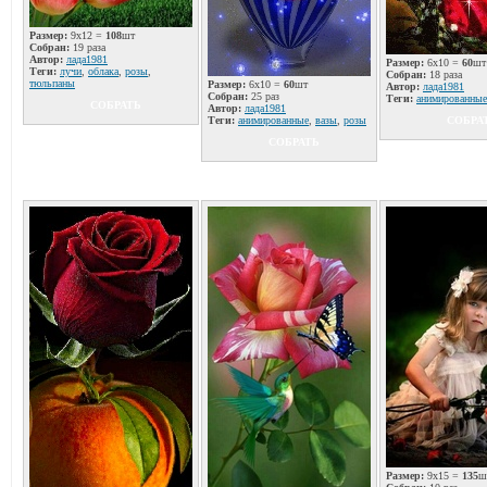
Размер:
9x12 =
108
шт
Собран:
19 раза
Автор:
лада1981
Размер:
6x10 =
60
шт
Теги:
лучи
,
облака
,
розы
,
Собран:
18 раза
тюльпаны
Размер:
6x10 =
60
шт
Автор:
лада1981
Собран:
25 раз
Теги:
анимированные
СОБРАТЬ
Автор:
лада1981
Теги:
анимированные
,
вазы
,
розы
СОБРА
СОБРАТЬ
Размер:
9x15 =
135
ш