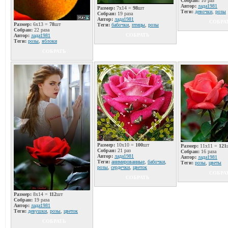
Собран:
10 раз
Автор:
лада1981
Размер:
7x14 =
98
шт
Теги:
девочки
,
розы
Собран:
19 раза
Автор:
лада1981
СОБРА
Размер:
6x13 =
78
шт
Теги:
бабочки
,
птицы
,
розы
Собран:
22 раза
СОБРАТЬ
Автор:
лада1981
Теги:
розы
,
яблоки
СОБРАТЬ
Размер:
10x10 =
100
шт
Размер:
11x11 =
121
Собран:
21 раз
Собран:
16 раза
Автор:
лада1981
Автор:
лада1981
Теги:
анимированные
,
бабочки
,
Теги:
розы
,
цветы
розы
,
сердечки
,
цветок
СОБРА
СОБРАТЬ
Размер:
8x14 =
112
шт
Собран:
19 раза
Автор:
лада1981
Теги:
девушки
,
розы
,
цветок
СОБРАТЬ