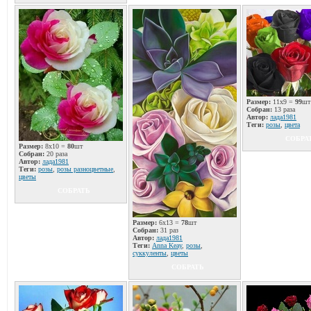
Размер:
11x9 =
99
шт
Собран:
13 раза
Автор:
лада1981
Теги:
розы
,
цвета
СОБРА
Размер:
8x10 =
80
шт
Собран:
20 раза
Автор:
лада1981
Теги:
розы
,
розы разноцветные
,
цветы
СОБРАТЬ
Размер:
6x13 =
78
шт
Собран:
31 раз
Автор:
лада1981
Теги:
Anna Keay
,
розы
,
суккуленты
,
цветы
СОБРАТЬ