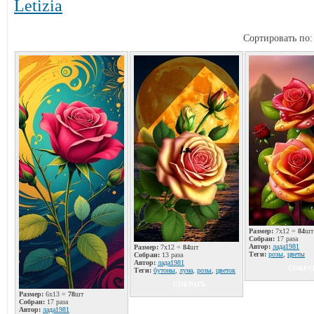
Letizia
Сортировать по
Размер:
7x12 =
84
шт
Собран:
17 раза
Автор:
лада1981
Размер:
7x12 =
84
шт
Теги:
розы
,
цветы
Собран:
13 раза
Автор:
лада1981
СОБРА
Теги:
бутоны
,
луна
,
розы
,
цветок
СОБРАТЬ
Размер:
6x13 =
78
шт
Собран:
17 раза
Автор:
лада1981