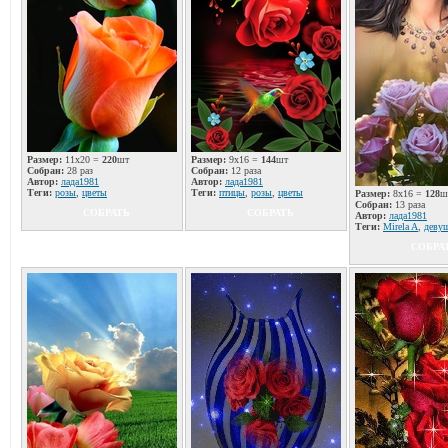
Размер:
11x20 =
220
шт
Размер:
9x16 =
144
шт
Собран:
28 раз
Собран:
12 раза
Автор:
лада1981
Автор:
лада1981
Теги:
розы
,
цветы
Теги:
птицы
,
розы
,
цветы
Размер:
8x16 =
128
ш
Собран:
13 раза
СОБРАТЬ
СОБРАТЬ
Автор:
лада1981
Теги:
Mirela A
,
деву
СОБРА