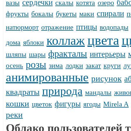
сердечки
баб
вазы
скалы
котята
озеро
спирали
фрукты
бокалы
букеты
маки
п
птицы
натюрморт
отражение
водопады
цвета
ц
коллаж
дома
яблоки
фракталы
интерьеры
шляпы
шары
розы
осень
зима
лодки
закат
круги
лу
анимированные
рисунок
а
природа
квадраты
мандалы
живо
кошки
фигуры
цветок
ягоды
Mirela A
реки
Облако пользователей т