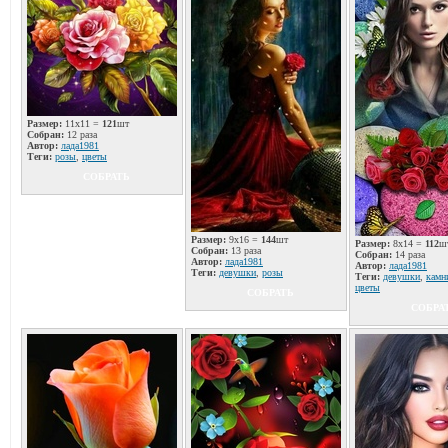
Размер:
11x11 =
121
шт
Собран:
12 раза
Автор:
лада1981
Теги:
розы
,
цветы
СОБРАТЬ
Размер:
9x16 =
144
шт
Размер:
8x14 =
112
ш
Собран:
13 раза
Собран:
14 раза
Автор:
лада1981
Автор:
лада1981
Теги:
девушки
,
розы
Теги:
девушки
,
камн
цветы
СОБРАТЬ
СОБРА