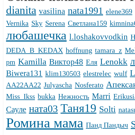
dianita
nata1991
vasilina
elene369
Vernika
Sky
Serena
Светлана159
kimnina
любашечка
l.loshakovvodkin
Н
DЕDА_B_KEDAX
hoffnung
tamara_z
Mel
л
Kamilla
Lenokk
Виктор48
pm
Еля
L
Biwera131
klim130503
elestrelec
wulf
Апекса
AA22AA22
Julyascha
Nosferato
Marri
Miss_Ikss
bukka
Нежность
Erikusi
Таня19
ната03
Solti
Сауле
natаs
Ромина мама
Панд Пандыч