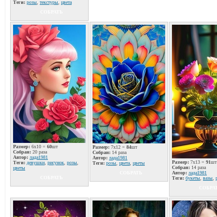
Теги:
розы
,
текстуры
,
цвета
СОБРАТЬ
Размер:
6x10 =
60
шт
Размер:
7x12 =
84
шт
Собран:
20 раза
Собран:
14 раза
Автор:
лада1981
Автор:
лада1981
Размер:
7x13 =
91
шт
Теги:
девушки
,
рисунок
,
розы
,
Теги:
розы
,
цвета
,
цветы
Собран:
14 раза
цветы
СОБРАТЬ
Автор:
лада1981
СОБРАТЬ
Теги:
букеты
,
вазы
,
СОБРА