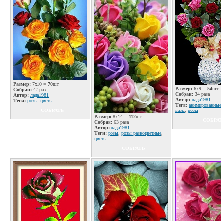
Размер:
7x10 =
70
шт
Размер:
6x9 =
54
шт
Собран:
47 раз
Собран:
34 раза
Автор:
лада1981
Автор:
лада1981
Теги:
розы
,
цветы
Теги:
анимированные
СОБРАТЬ
вазы
,
розы
Размер:
8x14 =
112
шт
СОБРА
Собран:
63 раза
Автор:
лада1981
Теги:
розы
,
розы разноцветные
,
цветы
СОБРАТЬ