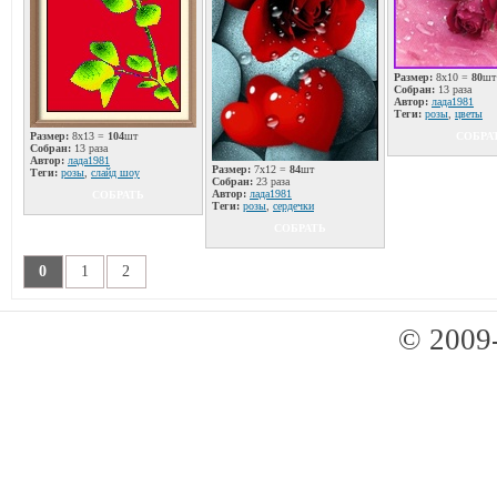
Размер:
8x10 =
80
шт
Собран:
13 раза
Автор:
лада1981
Теги:
розы
,
цветы
Размер:
8x13 =
104
шт
СОБРА
Собран:
13 раза
Автор:
лада1981
Размер:
7x12 =
84
шт
Теги:
розы
,
слайд шоу
Собран:
23 раза
Автор:
лада1981
СОБРАТЬ
Теги:
розы
,
сердечки
СОБРАТЬ
0
1
2
© 2009-