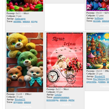
Размер:
19x33 =
627
Размер:
6x11 =
66
шт
Собран:
12 раза
Собран:
9 раз
Автор:
hoffnung
Автор:
Апександр
Теги:
коллаж
,
мишки
Теги:
малины
,
мишки
,
ягоды
СОБРА
СОБРАТЬ
Размер:
14x14 =
196
Собран:
25 раз
Автор:
Biwera131
Теги:
Ria Weering-Wi
аэростаты
,
домики
,
м
СОБРА
Размер:
8x12 =
96
шт
Собран:
10 раз
Размер:
11x18 =
198
шт
Автор:
Letizia
Собран:
31 раз
Теги:
анимированные
,
Автор:
Biwera131
велосипеды
,
мишки
,
цветы
Теги:
игрушки
,
мишки
СОБРАТЬ
СОБРАТЬ