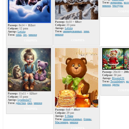
Теги:
женщины
,
кол
мишки
,
текстуры
СОБРА
Размер:
6x10 =
60
шт
Собран:
23 раза
Размер:
8x14 =
112
шт
Автор:
Letizia
Собран:
12 раза
Теги:
анимированные
,
зима
,
Автор:
Letizia
мишки
Теги:
зима
,
лес
,
мишки
СОБРАТЬ
СОБРАТЬ
Размер:
20x10 =
200
Собран:
30 раз
Автор:
Biwera131
Теги:
Twizzleberry
,
ко
мишки
,
цветы
СОБРА
Размер:
11x11 =
121
шт
Собран:
15 раза
Автор:
Lyudmila77
Теги:
девочки
,
ежи
,
мишки
СОБРАТЬ
Размер:
6x8 =
48
шт
Собран:
29 раз
Автор:
S Нана
Теги:
анимированные
,
блины
,
Масленица
,
мишки
СОБРАТЬ