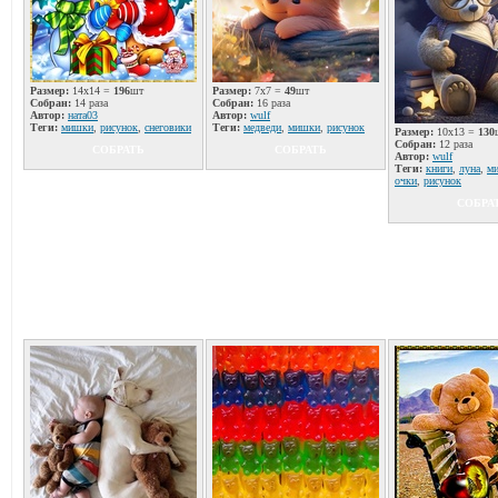
Размер:
14x14 =
196
шт
Размер:
7x7 =
49
шт
Собран:
14 раза
Собран:
16 раза
Автор:
ната03
Автор:
wulf
Теги:
мишки
,
рисунок
,
снеговики
Теги:
медведи
,
мишки
,
рисунок
Размер:
10x13 =
130
Собран:
12 раза
СОБРАТЬ
СОБРАТЬ
Автор:
wulf
Теги:
книги
,
луна
,
м
очки
,
рисунок
СОБРА