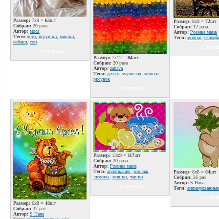
Размер:
7x9 =
63
шт
Размер:
8x9 =
72
шт
Собран:
20 раза
Собран:
12 раза
Автор:
мося
Автор:
Ромина мама
Теги:
дети
,
игрушки
,
мишки
,
Теги:
мишки
,
скамей
собаки
,
сон
СОБРА
СОБРАТЬ
Размер:
7x12 =
84
шт
Собран:
20 раза
Автор:
zabava
Теги:
десерт
,
мармелад
,
мишки
,
рисунок
СОБРАТЬ
Размер:
13x9 =
117
шт
Собран:
20 раза
Автор:
Ромина мама
Теги:
аппликация
,
коллаж
,
Размер:
8x8 =
64
шт
лимоны
,
мишки
,
чашки
Собран:
26 раз
Автор:
S Нана
СОБРАТЬ
Теги:
анимированные
СОБРА
Размер:
6x8 =
48
шт
Собран:
37 раз
Автор:
S Нана