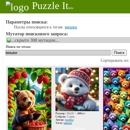
Puzzle It
beta
Параметры поиска:
Пазлы относящиеся к тегам:
мишки
Мутатор поискового запроса:
...скрыто 308 мутации...
Поиск по тегам:
Сортировать по
Размер:
20x20 =
400
шт
Собран:
3 раза
Автор:
kozelia
Теги:
мишки
СОБРАТЬ