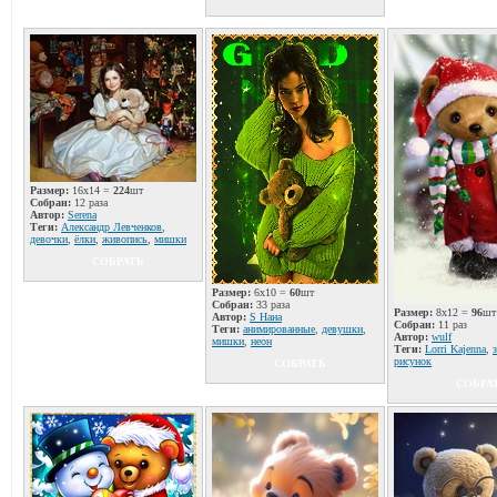
Размер:
16x14 =
224
шт
Собран:
12 раза
Автор:
Serena
Теги:
Александр Левченков
,
девочки
,
ёлки
,
живопись
,
мишки
СОБРАТЬ
Размер:
6x10 =
60
шт
Собран:
33 раза
Размер:
8x12 =
96
шт
Автор:
S Нана
Собран:
11 раз
Теги:
анимированные
,
девушки
,
Автор:
wulf
мишки
,
неон
Теги:
Lorri Kajenna
,
рисунок
СОБРАТЬ
СОБРА