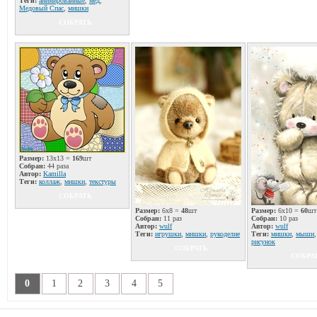
Теги:
анимированные
,
мёд
,
Медовый Спас
,
мишки
СОБРАТЬ
Размер:
13x13 =
169
шт
Собран:
44 раза
Автор:
Kamilla
Теги:
коллаж
,
мишки
,
текстуры
СОБРАТЬ
Размер:
6x8 =
48
шт
Размер:
6x10 =
60
шт
Собран:
11 раз
Собран:
10 раз
Автор:
wulf
Автор:
wulf
Теги:
игрушки
,
мишки
,
рукоделие
Теги:
мишки
,
мыши
рисунок
СОБРАТЬ
СОБРА
0
1
2
3
4
5