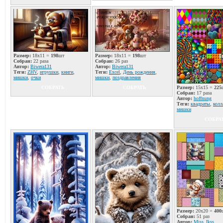
Размер:
18x11 =
198
шт
Размер:
18x11 =
198
шт
Собран:
22 раза
Собран:
26 раз
Автор:
Biwera131
Автор:
Biwera131
Теги:
ZHV
,
игрушки
,
книги
,
Теги:
Excel
,
День рождения
,
мишки
,
очки
мишки
,
поздравления
СОБРАТЬ
СОБРАТЬ
Размер:
15x15 =
225
Собран:
17 раза
Автор:
hoffnung
Теги:
квадраты
,
колл
мишки
СОБРА
Размер:
20x20 =
400
Собран:
51 раз
Автор:
Miss_Ikss