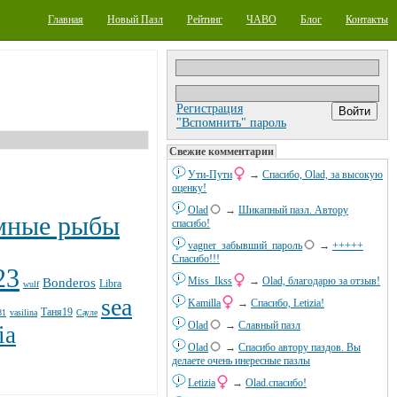
Главная
Новый Пазл
Рейтинг
ЧАВО
Блог
Контакты
Регистрация
"Вспомнить" пароль
Свежие комментарии
Ути-Пути
→
Спасибо, Olad, за высокую
оценку!
Olad
→
Шикапный пазл. Автору
мные рыбы
спасибо!
vagner_забывший_пароль
→
+++++
Спасибо!!!
23
Miss_Ikss
→
Olad, благодарю за отзыв!
Bonderos
Libra
wulf
sea
Kamilla
→
Спасибо, Letizia!
Таня19
81
vasilina
Сауле
Olad
→
Славный пазл
ia
Olad
→
Спасибо автору паздов. Вы
делаете очень инересные пазлы
Letizia
→
Olad.спасибо!