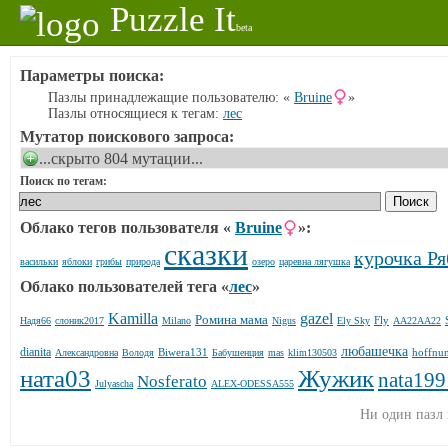
Puzzle It
beta
Параметры поиска:
Пазлы принадлежащие пользователю: «
Bruine
»
Пазлы относящиеся к тегам:
лес
Мутатор поискового запроса:
...скрыто 804 мутации...
Поиск по тегам:
Облако тегов пользователя «
Bruine
»:
сказки
курочка Ря
васильки
яблоки
грибы
природа
озеро
царевна лягушка
Облако пользователей тега «
лес
»
Kamilla
gazel
Ромина мама
Fly
Надя66
слоник2017
Milano
Nigus
Ely Sky
AA22AA22
любашечка
dianita
Biwera131
hoffnu
Александровна
Володя
Бабушенция
mas
klim130503
ната03
Жужик
nata199
Nosferato
Julyascha
ALEX-ODESSA555
Ни один пазл 