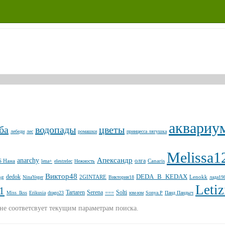
аквариу
ба
водопады
цветы
лебеди
лес
ромашки
принцесса лягушка
Melissa1
Апександр
anarchy
олга
S Нана
Canaris
lena+
elestrelec
Нежность
Виктор48
DЕDА_B_KEDAX
dedok
ng
2GINTARE
Lenokk
NinaYeger
Виктория18
лада19
Letiz
1
Tartaren
Serena
Solti
===
Miss_Ikss
Erikusiа
drago23
юм-юм
Sonya.P
Панд Пандыч
не соответсвует текущим параметрам поиска.