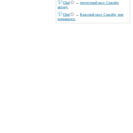
Olad
→
прелестный пазл. Спасибо
автору.
Olad
→
Классный пазл. Спасибо, мне
понравился.