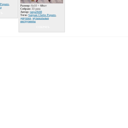
 Piquero
,
Размер:
6x10 =
60
шт
ва
Собран:
33 раза
Автор:
tanja28i88
ТЬ
Теги:
Sanjuan Chelin Piquero
,
девушки
,
музыкальные
инструменты
СОБРАТЬ