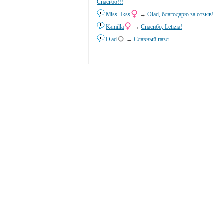
Спасибо!!!
Miss_Ikss
→
Olad, благодарю за отзыв!
Kamilla
→
Спасибо, Letizia!
Olad
→
Славный пазл