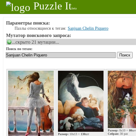
Puzzle It
beta
Параметры поиска:
Пазлы относящиеся к тегам:
Sanjuan Chelin Piquero
Мутатор поискового запроса:
...скрыто 21 мутации...
Поиск по тегам:
Размер:
8x10 =
80
шт
Собран:
30 раз
Размер:
10x13 =
130
шт