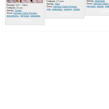
Автор:
natаsuncik
Собран:
12 раза
Теги:
Sanjuan Chelin
Автор:
Лёка
Размер:
6x9 =
54
шт
девушки
,
кошки
,
тра
Теги:
Sanjuan Chelin Piquero
,
Собран:
26 раз
дети
,
живопись
,
лошади
,
собаки
Автор:
Tiriana
СОБРА
Теги:
Sanjuan Chelin Piquero
,
СОБРАТЬ
виолончель
,
девушки
,
живопись
СОБРАТЬ