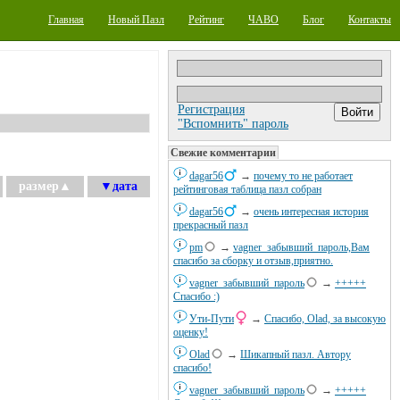
Главная
Новый Пазл
Рейтинг
ЧАВО
Блог
Контакты
Регистрация
"Вспомнить" пароль
Свежие комментарии
dagar56
→
почему то не работает
размер
▲
▼
дата
рейтинговая таблица пазл собран
dagar56
→
очень интересная история
прекрасный пазл
pm
→
vagner_забывший_пароль,Вам
спасибо за сборку и отзыв,приятно.
vagner_забывший_пароль
→
+++++
Спасибо :)
Ути-Пути
→
Спасибо, Olad, за высокую
оценку!
Olad
→
Шикапный пазл. Автору
спасибо!
vagner_забывший_пароль
→
+++++