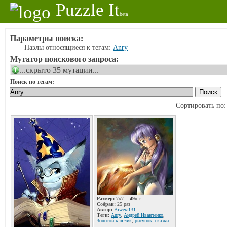
Puzzle It
beta
Параметры поиска:
Пазлы относящиеся к тегам:
Anry
Мутатор поискового запроса:
...скрыто 35 мутации...
Поиск по тегам:
Сортировать по
Размер:
7x7 =
49
шт
Собран:
25 раз
Автор:
Biwera131
Теги:
Anry
,
Андрей Иванченко
,
Золотой ключик
,
рисунок
,
сказки