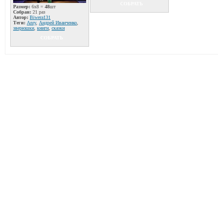
СОБРАТЬ
Размер:
6x8 =
48
шт
Собран:
21 раз
Автор:
Biwera131
Теги:
Anry
,
Андрей Иванченко
,
зверюшки
,
книги
,
сказки
СОБРАТЬ