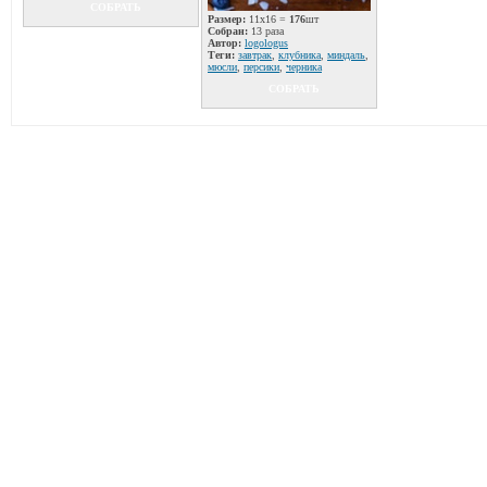
СОБРАТЬ
Размер:
11x16 =
176
шт
Собран:
13 раза
Автор:
logologus
Теги:
завтрак
,
клубника
,
миндаль
,
мюсли
,
персики
,
черника
СОБРАТЬ