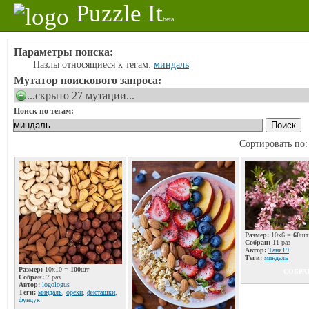
Puzzle It
beta
Параметры поиска:
Пазлы относящиеся к тегам:
миндаль
Мутатор поискового запроса:
...скрыто 27 мутации...
Поиск по тегам:
Сортировать по
Размер:
10x6 =
60
шт
Собран:
11 раз
Автор:
Таня19
Теги:
миндаль
Размер:
10x10 =
100
шт
СОБРА
Собран:
7 раз
Автор:
logologus
Теги:
миндаль
,
орехи
,
фисташки
,
фундук