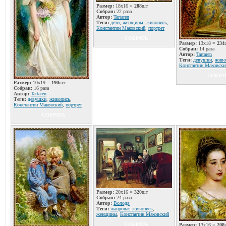
Размер:
18x16 =
288
шт
Собран:
22 раза
Автор:
Tartaren
Теги:
дети
,
женщины
,
живопись
,
Константин Маковский
,
портрет
СОБРАТЬ
Размер:
13x18 =
234
Собран:
14 раза
Автор:
Tartaren
Теги:
девушки
,
живо
Константин Маковски
СОБРА
Размер:
10x19 =
190
шт
Собран:
16 раза
Автор:
Tartaren
Теги:
девушки
,
живопись
,
Константин Маковский
,
портрет
СОБРАТЬ
Размер:
20x16 =
320
шт
Собран:
24 раза
Автор:
Володя
Теги:
жанровая живопись
,
женщины
,
Константин Маковский
СОБРАТЬ
Размер:
13x16 =
208