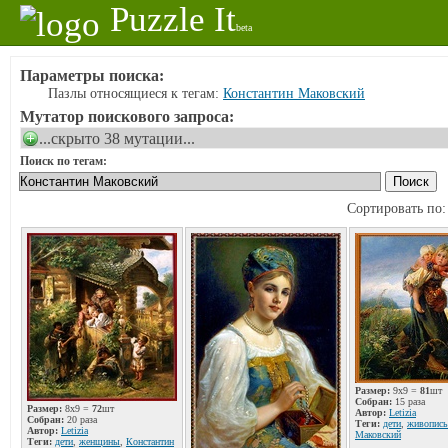
Puzzle It
beta
Параметры поиска:
Пазлы относящиеся к тегам:
Константин Маковский
Мутатор поискового запроса:
...скрыто 38 мутации...
Поиск по тегам:
Сортировать по
Размер:
9x9 =
81
шт
Собран:
15 раза
Размер:
8x9 =
72
шт
Автор:
Letizia
Собран:
20 раза
Теги:
дети
,
живопись
Автор:
Letizia
Маковский
Теги:
дети
,
женщины
,
Константин