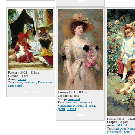
СОБРАТЬ
Размер:
16x21 =
336
шт
Собран:
11 раз
Автор:
sahlen
Теги:
дети
,
живопись
,
Константин
Маковский
СОБРАТЬ
Размер:
8x14 =
112
шт
Собран:
15 раза
Автор:
natаsuncik
Теги:
женщины
,
живопись
,
Константин Маковский
,
розы
,
цветы
,
шляпы
СОБРАТЬ
Размер:
8x19 =
152
ш
Собран:
33 раза
Автор:
SCHLA
Теги:
девочки
,
Конст
Маковский
,
цветы