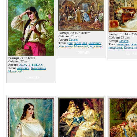
Размер:
20x15 =
300
шт
Размер:
18x14 =
252
Собран:
51 раз
Собран:
23 раза
Автор:
Tartaren
Автор:
Tartaren
Теги:
дети
,
женщины
,
живопись
,
Теги:
женщины
,
жив
Константин Маковский
,
мужчины
интерьеры
,
Констант
СОБРАТЬ
СОБРА
Размер:
7x9 =
63
шт
Собран:
27 раз
Автор:
DЕDА_B_KEDAX
Теги:
живопись
,
Константин
Маковский
СОБРАТЬ