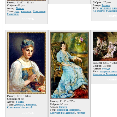
Собран:
17 раза
Размер:
13x17 =
221
шт
Автор:
Tartaren
Собран:
63 раза
Теги:
женщины
,
жив
Автор:
Tartaren
Константин Маковски
Теги:
дети
,
живопись
,
Константин
Маковский
СОБРА
СОБРАТЬ
Размер:
20x15 =
300
Собран:
15 раза
Автор:
Володя
Теги:
жанровая живо
Константин Маковски
СОБРА
Размер:
6x10 =
60
шт
Собран:
21 раз
Размер:
11x19 =
209
шт
Автор:
S Нана
Собран:
52 раза
Теги:
девушки
,
живопись
,
Автор:
Tartaren
Константин Маковский
Теги:
женщины
,
живопись
,
СОБРАТЬ
Константин Маковский
,
портрет