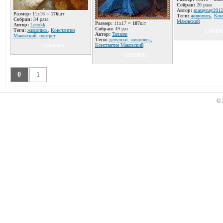
Собран:
20 раза
Автор:
masaynay2012
Размер:
11x16 =
176
шт
Теги:
живопись
,
Кон
Собран:
34 раза
Маковский
Размер:
11x17 =
187
шт
Автор:
Lenokk
Собран:
49 раз
Теги:
живопись
,
Константин
СОБРА
Автор:
Tartaren
Маковский
,
портрет
Теги:
девушки
,
живопись
,
Константин Маковский
СОБРАТЬ
СОБРАТЬ
0
1
© 