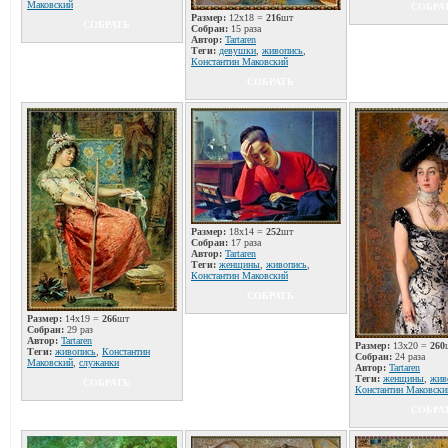
Маковский
СОБРА
Размер:
12x18 =
216
шт
СОБРАТЬ
Собран:
15 раза
Автор:
Tartaren
Теги:
девушки
,
живопись
,
Константин Маковский
СОБРАТЬ
Размер:
18x14 =
252
шт
Собран:
17 раза
Автор:
Tartaren
Теги:
женщины
,
живопись
,
Константин Маковский
СОБРАТЬ
Размер:
14x19 =
266
шт
Собран:
29 раз
Автор:
Tartaren
Размер:
13x20 =
260
Теги:
живопись
,
Константин
Собран:
24 раза
Маковский
,
служанки
Автор:
Tartaren
Теги:
женщины
,
жив
СОБРАТЬ
Константин Маковски
СОБРА