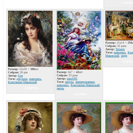
СОБРА
Размер:
21x14 =
294
Собран:
32 раза
Автор:
Tartaren
Теги:
живопись
,
Кон
Маковский
,
люди
СОБРА
Размер:
15x20 =
300
шт
Размер:
6x7 =
42
шт
Собран:
26 раз
Собран:
23 раза
Автор:
Еля
Автор:
nata1991
Теги:
девушки
,
живопись
,
Теги:
ангелы
,
анимированные
,
Константин Маковский
живопись
,
Константин Маковский
,
СОБРАТЬ
цветы
СОБРАТЬ