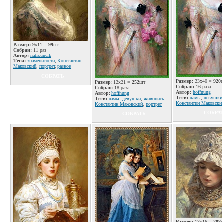
Размер:
9x11 =
99
шт
Собран:
11 раз
Автор:
natаsuncik
Теги:
знаменитости
,
Константин
Маковский
,
портрет
,
разное
СОБРАТЬ
Размер:
23x40 =
920
Размер:
12x21 =
252
шт
Собран:
16 раза
Собран:
18 раза
Автор:
hoffnung
Автор:
hoffnung
Теги:
дамы
,
девушки
Теги:
дамы
,
девушки
,
живопись
,
Константин Маковски
Константин Маковский
,
портрет
СОБРА
СОБРАТЬ
Размер:
13x16 =
208