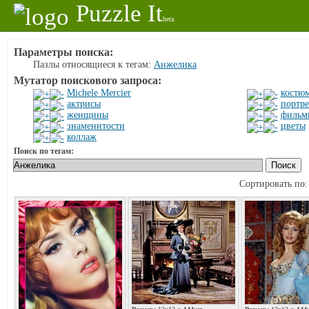
Puzzle It
beta
Параметры поиска:
Пазлы относящиеся к тегам:
Анжелика
Мутатор поискового запроса:
Michele Mercier
костю
актрисы
портре
женщины
фильм
знаменитости
цветы
коллаж
Поиск по тегам:
Сортировать по