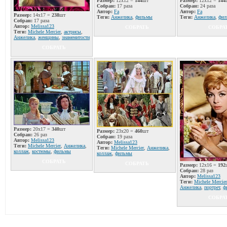
Размер:
12x12 =
144
шт
Размер:
12x12 =
144
Собран:
17 раза
Собран:
24 раза
Автор:
Fa
Автор:
Fa
Размер:
14x17 =
238
шт
Теги:
Анжелика
,
фильмы
Теги:
Анжелика
,
фил
Собран:
17 раза
Автор:
Melissa123
СОБРАТЬ
СОБРА
Теги:
Michele Mercier
,
актрисы
,
Анжелика
,
женщины
,
знаменитости
СОБРАТЬ
Размер:
20x17 =
340
шт
Размер:
23x20 =
460
шт
Собран:
26 раз
Собран:
19 раза
Автор:
Melissa123
Автор:
Melissa123
Теги:
Michele Mercier
,
Анжелика
,
Теги:
Michele Mercier
,
Анжелика
,
коллаж
,
костюмы
,
фильмы
коллаж
,
фильмы
СОБРАТЬ
СОБРАТЬ
Размер:
12x16 =
192
Собран:
28 раз
Автор:
Melissa123
Теги:
Michele Mercier
Анжелика
,
портрет
,
ф
СОБРА