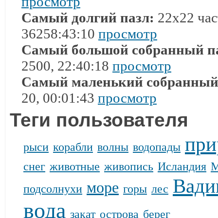
просмотр
Самый долгий пазл:
22x22 час
36258:43:10
просмотр
Самый большой собранный п
2500, 22:40:18
просмотр
Самый маленький собранный
20, 00:01:43
просмотр
Теги пользователя
при
рыси
корабли
волны
водопады
снег
животные
живопись
Исландия
М
Вади
море
подсолнухи
горы
лес
вода
закат
острова
берег