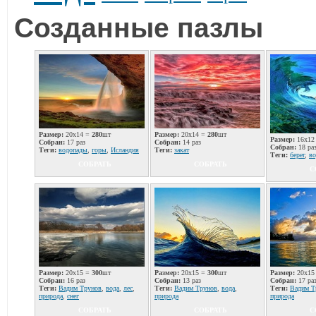
Созданные пазлы
Размер:
20x14 =
280
шт
Размер:
20x14 =
280
шт
Размер:
16x12
Собран:
17 раз
Собран:
14 раз
Собран:
18 ра
Теги:
водопады
,
горы
,
Исландия
Теги:
закат
Теги:
берег
,
во
СОБРАТЬ
СОБРАТЬ
С
Размер:
20x15 =
300
шт
Размер:
20x15 =
300
шт
Размер:
20x15
Собран:
16 раз
Собран:
13 раз
Собран:
17 ра
Теги:
Вадим Трунов
,
вода
,
лес
,
Теги:
Вадим Трунов
,
вода
,
Теги:
Вадим Т
природа
,
снег
природа
природа
СОБРАТЬ
СОБРАТЬ
С