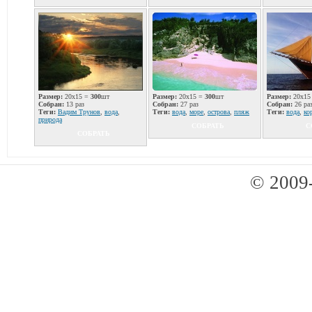
Размер:
20x15 =
300
шт
Размер:
20x15 =
300
шт
Размер:
20x15
Собран:
13 раз
Собран:
27 раз
Собран:
26 ра
Теги:
Вадим Трунов
,
вода
,
Теги:
вода
,
море
,
острова
,
пляж
Теги:
вода
,
ко
природа
СОБРАТЬ
С
СОБРАТЬ
© 2009-