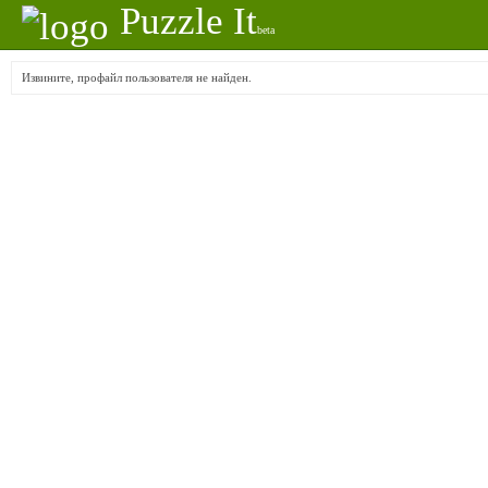
Puzzle It
beta
Извините, профайл пользователя не найден.