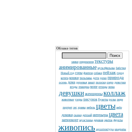
Облако тегов
текстуры
замки
сюрреализм
анимированные
мультфильмы
бабочки
пейзаж
горы
Новый год
фэнтези
собаки
город
природа
кошки
дети
реки
котята
тюльпаны
дома
осень
деревья
закат
девочки
полоски
озеро
море
птицы
зима
ягоды
этажерка
коллаж
девушки
женщины
рисунок
букеты
розы
животные
узоры
люди
цветы
портрет
лес
храмы
мебель
небо
цвета
домики
интерьеры
сказки
детский
натюрморт
мужчины
деревня
цветок
фрукты
живопись
архитектура
квадраты