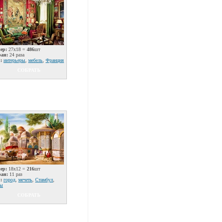
ер:
27x18 =
486
шт
ран:
24 раза
:
интерьеры
,
мебель
,
Франция
СОБРАТЬ
ер:
18x12 =
216
шт
ран:
11 раз
:
город
,
мечеть
,
Стамбул
,
цы
СОБРАТЬ