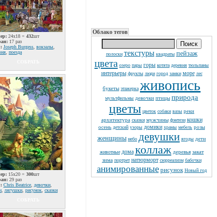
Облако тегов
ер:
24x18 =
432
шт
ран:
17 раз
:
Joseph Burgess
,
вокзалы
,
текстуры
вня
,
поезда
пейзаж
полоски
квадраты
цвета
СОБРАТЬ
горы
озеро
пары
котята
деревня
тюльпаны
интерьеры
море
фрукты
люди
город
замки
лес
живопись
букеты
этажерка
природа
девочки
птицы
мультфильмы
цветы
реки
цветок
собаки
вазы
кошки
архитектура
мужчины
сказки
фэнтези
домики
осень
розы
детский
узоры
храмы
мебель
девушки
женщины
дети
небо
ягоды
коллаж
дома
деревья
закат
животные
натюрморт
зима
портрет
сюрреализм
бабочки
анимированные
рисунок
Новый год
ер:
15x20 =
300
шт
ран:
29 раз
:
Chris Beatrice
,
девочки
,
и
,
лягушки
,
рисунок
,
сказки
СОБРАТЬ