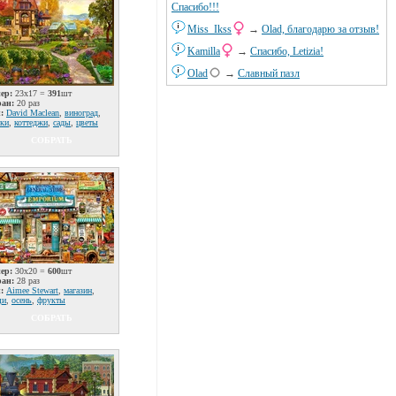
Спасибо!!!
Miss_Ikss
→
Olad, благодарю за отзыв!
Kamilla
→
Спасибо, Letizia!
Olad
→
Славный пазл
ер:
23x17 =
391
шт
ран:
20 раз
:
David Maclean
,
виноград
,
ки
,
коттеджи
,
сады
,
цветы
СОБРАТЬ
ер:
30x20 =
600
шт
ран:
28 раз
:
Aimee Stewart
,
магазин
,
щи
,
осень
,
фрукты
СОБРАТЬ