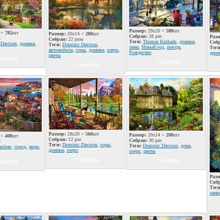
Размер:
29x20 =
580
шт
 =
782
шт
Размер:
20x14 =
280
шт
Собран:
28 раз
Разм
з
Собран:
22 раза
Теги:
Thomas Kinkade
,
домики
,
Соб
 Davison
,
домики
,
Теги:
Dominic Davison
,
зима
,
Новый год
,
поезда
,
Теги
автомобили
,
горы
,
домики
,
озеро
,
Рождество
дере
цветы
ОБРАТЬ
СОБРАТЬ
СОБРАТЬ
Размер:
28x20 =
560
шт
Размер:
20x14 =
280
шт
 =
408
шт
Собран:
12 раз
Собран:
30 раз
з
Теги:
Dominic Davison
,
горы
,
Теги:
Dominic Davison
,
дома
,
clean
,
город
,
море
,
домики
,
озеро
озеро
,
цветы
СОБРАТЬ
СОБРАТЬ
ОБРАТЬ
Разм
Соб
Теги
замк