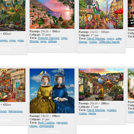
Разм
Размер:
24x16 =
384
шт
Размер:
21x15 =
315
шт
Соб
 =
432
шт
Собран:
23 раза
Собран:
17 раз
Теги
з
Теги:
Dominic Davison
,
горы
,
Теги:
David Maclean
,
город
,
кафе
,
urgess
,
горы
,
дома
,
Италия
,
море
,
пейзаж
Париж
,
улицы
,
Эйфелева башня
СОБРАТЬ
СОБРАТЬ
ОБРАТЬ
Разм
Размер:
20x14 =
280
шт
 =
432
шт
Соб
Собран:
17 раз
з
Теги
Теги:
David Maclean
,
домики
,
ewart
,
библиотека
,
ули
улицы
,
цветы
Размер:
14x14 =
196
шт
Собран:
11 раз
СОБРАТЬ
ОБРАТЬ
Теги:
Beth Conklin
,
девушки
,
птицы
,
сюрреализм
СОБРАТЬ