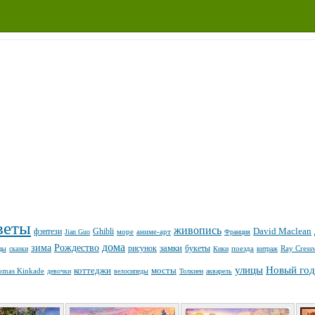
веты
живопись
David Maclean
фэнтези
Ghibli
море
аниме-арт
Jian Guo
Франция
дома
зима
Рождество
замки
рисунок
букеты
поезда
Ray Cress
цы
сказки
Кики
витраж
улицы
Новый год
коттеджи
мосты
omas Kinkade
девочки
велосипеды
Толкиен
акварель