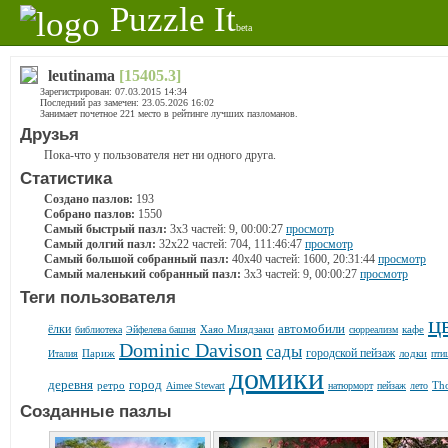
Puzzle It
beta
leutinama
[15405.3]
Зарегистрирован: 07.03.2015 14:34
Последний раз замечен: 23.05.2026 16:02
Занимает почетное 221 место в рейтинге лучших пазломанов.
Друзья
Пока-что у пользователя нет ни одного друга.
Статистика
Создано пазлов:
193
Собрано пазлов:
1550
Самый быстрый пазл:
3x3 частей: 9, 00:00:27
просмотр
Самый долгий пазл:
32x22 частей: 704, 111:46:47
просмотр
Самый большой собранный пазл:
40x40 частей: 1600, 20:31:44
просмотр
Самый маленький собранный пазл:
3x3 частей: 9, 00:00:27
просмотр
Теги пользователя
ц
автомобили
ёлки
Хаяо Миядзаки
кафе
библиотека
Эйфелева башня
сюрреализм
Dominic Davison
сады
городской пейзаж
Париж
лодки
Италия
пти
домики
деревня
город
ретро
Th
Aimee Stewart
натюрморт
пейзаж
лето
Созданные пазлы