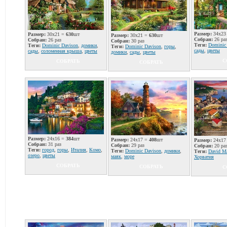
Размер:
34x23
Размер:
30x21 =
630
шт
Размер:
30x21 =
630
шт
Собран:
26 ра
Собран:
26 раз
Собран:
30 раз
Теги:
Dominic
Теги:
Dominic Davison
,
домики
,
Теги:
Dominic Davison
,
горы
,
сады
,
цветы
сады
,
соломенная крыша
,
цветы
домики
,
сады
,
цветы
С
СОБРАТЬ
СОБРАТЬ
Размер:
24x16 =
384
шт
Размер:
24x17 =
408
шт
Размер:
24x17
Собран:
31 раз
Собран:
29 раз
Собран:
20 ра
Теги:
город
,
горы
,
Италия
,
Комо
,
Теги:
Dominic Davison
,
домики
,
Теги:
David Ma
озеро
,
цветы
маяк
,
море
Хорватия
СОБРАТЬ
СОБРАТЬ
С