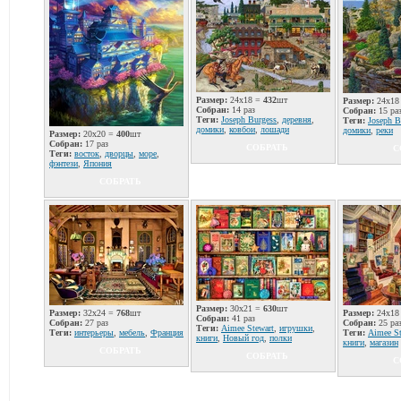
Размер:
24x18 =
432
шт
Размер:
24x18
Собран:
14 раз
Собран:
15 ра
Теги:
Joseph Burgess
,
деревня
,
Теги:
Joseph B
домики
,
ковбои
,
лошади
домики
,
реки
Размер:
20x20 =
400
шт
Собран:
17 раз
СОБРАТЬ
С
Теги:
восток
,
дворцы
,
море
,
фэнтези
,
Япония
СОБРАТЬ
Размер:
30x21 =
630
шт
Размер:
32x24 =
768
шт
Размер:
24x18
Собран:
41 раз
Собран:
27 раз
Собран:
25 ра
Теги:
Aimee Stewart
,
игрушки
,
Теги:
интерьеры
,
мебель
,
Франция
Теги:
Aimee St
книги
,
Новый год
,
полки
книги
,
магазин
СОБРАТЬ
СОБРАТЬ
С