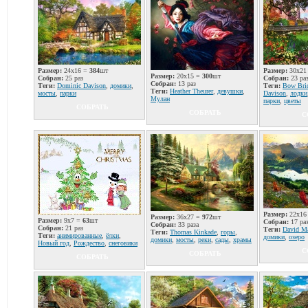
Размер:
24x16 =
384
шт
Размер:
30x21
Размер:
20x15 =
300
шт
Собран:
25 раз
Собран:
23 ра
Собран:
13 раз
Теги:
Dominic Davison
,
домики
,
Теги:
Bow Bri
Теги:
Heather Theurer
,
девушки
,
мосты
,
парки
Davison
,
лодки
Мулан
парки
,
цветы
СОБРАТЬ
СОБРАТЬ
С
Размер:
22x16
Размер:
36x27 =
972
шт
Размер:
9x7 =
63
шт
Собран:
17 ра
Собран:
33 раза
Собран:
21 раз
Теги:
David Ma
Теги:
Thomas Kinkade
,
горы
,
Теги:
анимированные
,
ёлки
,
домики
,
озеро
домики
,
мосты
,
реки
,
сады
,
храмы
Новый год
,
Рождество
,
снеговики
С
СОБРАТЬ
СОБРАТЬ