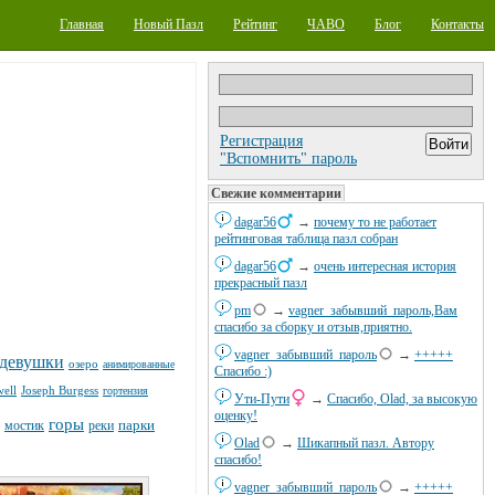
Главная
Новый Пазл
Рейтинг
ЧАВО
Блог
Контакты
Регистрация
"Вспомнить" пароль
Свежие комментарии
dagar56
→
почему то не работает
рейтинговая таблица пазл собран
dagar56
→
очень интересная история
прекрасный пазл
pm
→
vagner_забывший_пароль,Вам
спасибо за сборку и отзыв,приятно.
vagner_забывший_пароль
→
+++++
девушки
озеро
анимированные
Спасибо :)
well
Joseph Burgess
гортензия
Ути-Пути
→
Спасибо, Olad, за высокую
оценку!
горы
парки
мостик
реки
Olad
→
Шикапный пазл. Автору
спасибо!
vagner_забывший_пароль
→
+++++