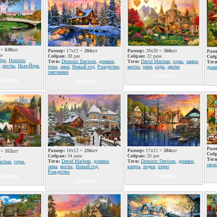
 =
630
шт
Размер:
17x12 =
204
шт
Размер:
28x20 =
560
шт
Разм
за
Собран:
38 раз
Собран:
22 раза
Соб
dge
,
Dominic
Теги:
Dominic Davison
,
домики
,
Теги:
David Maclean
,
горы
,
замки
,
Теги
,
мосты
,
Нью-Йорк
,
ёлки
,
зима
,
Новый год
,
Рождество
,
мосты
,
реки
,
сады
,
цветы
доми
снеговики
СОБРАТЬ
ОБРАТЬ
СОБРАТЬ
Разм
Размер:
18x12 =
216
шт
Размер:
17x12 =
204
шт
 =
352
шт
Соб
Собран:
34 раза
Собран:
20 раз
з
Теги
Теги:
David Maclean
,
домики
,
Теги:
Dominic Davison
,
домики
,
clean
,
горы
,
ово
зима
,
мосты
,
Новый год
,
катера
,
лодки
,
озеро
Рождество
СОБРАТЬ
ОБРАТЬ
СОБРАТЬ