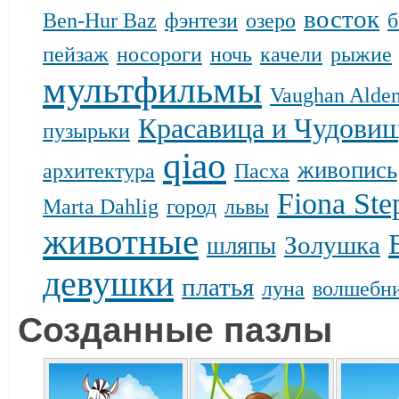
восток
Ben-Hur Baz
фэнтези
озеро
б
пейзаж
носороги
ночь
качели
рыжие
мультфильмы
Vaughan Alden
Красавица и Чудови
пузырьки
qiao
живопись
архитектура
Пасха
Fiona Ste
Marta Dahlig
город
львы
животные
Золушка
шляпы
девушки
платья
луна
волшебн
Созданные пазлы