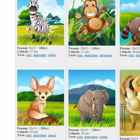
Размер:
9x12 =
108
шт
Размер:
10x12 =
120
шт
Размер:
10x13
Собран:
27 раз
Собран:
27 раз
Собран:
28 ра
Теги:
qiao
,
животные
,
зебры
Теги:
qiao
,
животные
,
обезьяны
Теги:
qiao
,
ен
СОБРАТЬ
СОБРАТЬ
С
Размер:
10x11 =
110
шт
Размер:
10x13 =
130
шт
Собран:
29 раз
Собран:
39 раз
Теги:
qiao
,
животные
,
шакал
Теги:
qiao
,
животные
,
слоны
Размер:
9x14 