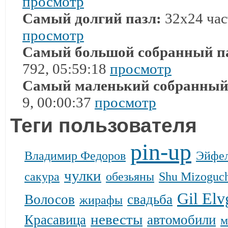
просмотр
Самый долгий пазл:
32x24 част
просмотр
Самый большой собранный п
792, 05:59:18
просмотр
Самый маленький собранный
9, 00:00:37
просмотр
Теги пользователя
pin-up
Владимир Федоров
Эйфел
чулки
сакура
обезьяны
Shu Mizoguc
Gil Elv
Волосов
свадьба
жирафы
невесты
Красавица
автомобили
м