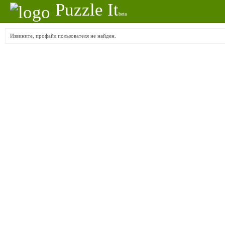
Puzzle It
beta
Извините, профайл пользователя не найден.