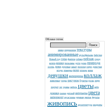
Облако тегов
текстуры
замки
сюрреализм
анимированные
мультфильмы
бабочки
пейзаж
горы
Новый год
фэнтези
собаки
город
природа
кошки
дети
реки
котята
тюльпаны
дома
осень
деревья
закат
девочки
полоски
озеро
море
птицы
зима
ягоды
этажерка
коллаж
девушки
женщины
рисунок
букеты
розы
животные
узоры
люди
цветы
портрет
лес
храмы
мебель
небо
цвета
домики
интерьеры
сказки
детский
натюрморт
мужчины
деревня
цветок
фрукты
живопись
архитектура
квадраты