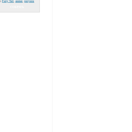
:
Fairy Tail
,
аниме
,
рисунок
СОБРАТЬ