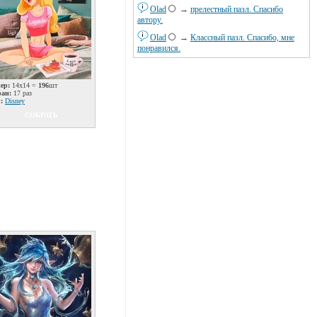
Olad
→
прелестный пазл. Спасибо
автору.
Olad
→
Классный пазл. Спасибо, мне
понравился.
ер:
14x14 =
196
шт
ран:
17 раз
:
Disney
СОБРАТЬ