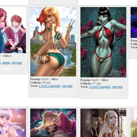
Разм
Соб
Теги
 =
132
шт
з
l
,
аниме
,
рисунок
ОБРАТЬ
Размер:
6x10 =
60
шт
Размер:
6x10 =
60
шт
Собран:
20 раз
Собран:
27 раз
Теги:
J.Scott Campbell
,
рисунок
Теги:
J.Scott Campbell
,
рисунок
СОБРАТЬ
СОБРАТЬ