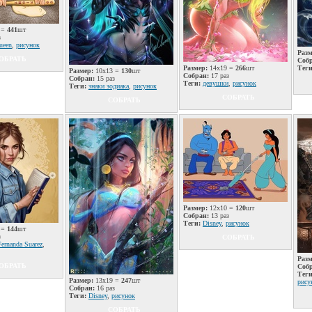
 =
441
шт
з
ueen
,
рисунок
Разм
ОБРАТЬ
Соб
Размер:
14x19 =
266
шт
Теги
Размер:
10x13 =
130
шт
Собран:
17 раз
Собран:
15 раз
Теги:
девушки
,
рисунок
Теги:
знаки зодиака
,
рисунок
СОБРАТЬ
СОБРАТЬ
Размер:
12x10 =
120
шт
Собран:
13 раз
Теги:
Disney
,
рисунок
 =
144
шт
з
СОБРАТЬ
Fernanda Suarez
,
Разм
ОБРАТЬ
Соб
Теги
Размер:
13x19 =
247
шт
рису
Собран:
16 раз
Теги:
Disney
,
рисунок
СОБРАТЬ