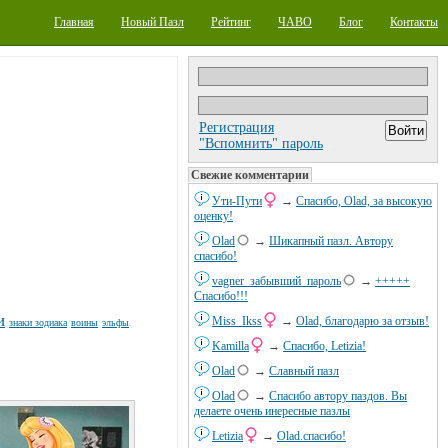
Главная
Новый Пазл
Рейтинг
ЧАВО
Блог
Контакты
Регистрация
"Вспомнить" пароль
Свежие комментарии
Ути-Пути
→
Спасибо, Olad, за высокую
оценку!
Olad
→
Шикапный пазл. Автору
спасибо!
vagner_забывший_пароль
→
+++++
Спасибо!!!
и
Miss_Ikss
→
Olad, благодарю за отзыв!
знаки зодиака
воины
эльфы
Kamilla
→
Спасибо, Letizia!
Olad
→
Славный пазл
Olad
→
Спасибо автору паздов. Вы
делаете очень инересные пазлы
Letizia
→
Olad.спасибо!