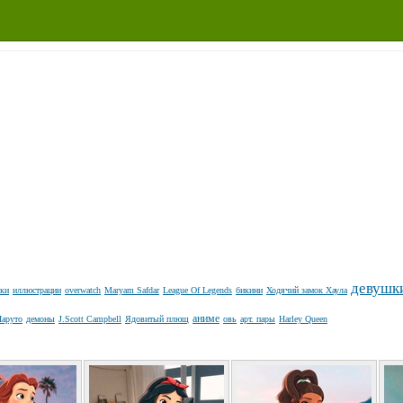
девушк
ки
иллюстрации
overwatch
Maryam Safdar
League Of Legends
бикини
Ходячий замок Хаула
аниме
аруто
демоны
J.Scott Campbell
Ядовитый плющ
овь
арт. пары
Harley Queen