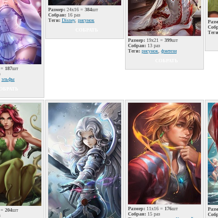
Размер:
24x16 =
384
шт
Собран:
16 раз
Теги:
Disney
,
рисунок
Разм
Соб
СОБРАТЬ
Теги
Размер:
19x21 =
399
шт
Собран:
13 раз
Теги:
рисунок
,
фэнтези
СОБРАТЬ
 =
187
шт
з
,
эльфы
ОБРАТЬ
Размер:
11x16 =
176
шт
Разм
 =
204
шт
Собран:
15 раз
Соб
з