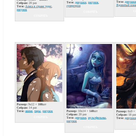
Теги:
девушки
Теги:
девушки
,
рисунок
,
Собран:
20 раз
Ядовитый пл
супергерои
Теги:
Алиса в стране чудес
,
рисунок
С
СОБРАТЬ
СОБРАТЬ
Размер:
9x12 =
108
шт
Собран:
14 раз
Теги:
аниме
,
пары
,
рисунок
Размер:
10x14 =
140
шт
Размер:
6x9 =
Собран:
20 раз
Собран:
18 ра
СОБРАТЬ
Теги:
девушки
,
мультфильмы
,
Теги:
девушки
рисунок
С
СОБРАТЬ