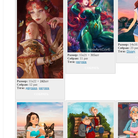
Размер:
14x16
Собран:
23 ра
Теги:
Disney
Размер:
15x21 =
315
шт
С
Собран:
11 раз
Теги:
рисунок
СОБРАТЬ
Размер:
11x22 =
242
шт
Собран:
12 раз
Теги:
девушки
,
рисунок
СОБРАТЬ