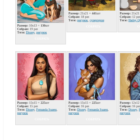
Размер:
21x21 =
441
шт
Размер:
21x21
Собран:
18 раз
Собран:
12 ра
Теги:
рисунок
,
супергерои
Теги:
Harley Q
Размер:
10x13 =
130
шт
СОБРАТЬ
С
Собран:
19 раз
Теги:
Disney
,
рисунок
СОБРАТЬ
Размер:
15x15 =
225
шт
Размер:
15x15 =
225
шт
Размер:
12x12
Собран:
15 раз
Собран:
16 раз
Собран:
16 ра
Теги:
Disney
,
Fernanda Suarez
,
Теги:
Disney
,
Fernanda Suarez
,
Теги:
Disney
,
рисунок
рисунок
рисунок
СОБРАТЬ
СОБРАТЬ
С