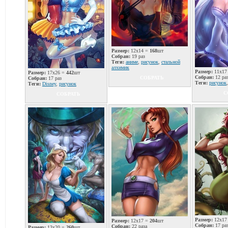
Размер:
12x14 =
168
шт
Собран:
19 раз
Теги:
аниме
,
рисунок
,
стальной
алхимик
Размер:
11x17
Размер:
17x26 =
442
шт
Собран:
12 ра
СОБРАТЬ
Собран:
17 раз
Теги:
рисунок
Теги:
Disney
,
рисунок
С
СОБРАТЬ
Размер:
12x17
Размер:
12x17 =
204
шт
Собран:
17 ра
Собран:
22 раза
Размер:
13x20 =
260
шт