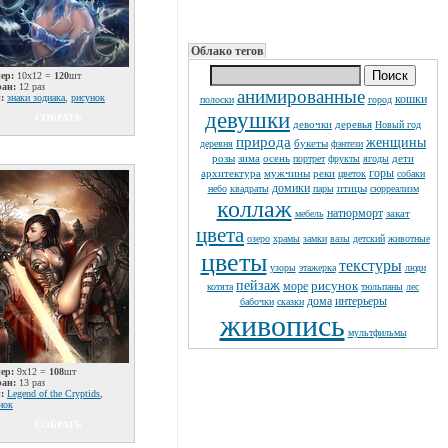
Облако тегов
ер:
10x12 =
120
шт
ран:
12 раз
анимированные
:
знаки зодиака
,
рисунок
кошки
полоски
город
девушки
СОБРАТЬ
девочки
деревья
Новый год
природа
женщины
букеты
деревня
фэнтези
розы
зима
осень
дети
портрет
фрукты
ягоды
горы
архитектура
мужчины
реки
цветок
собаки
домики
птицы
небо
квадраты
пары
сюрреализм
коллаж
натюрморт
закат
мебель
цвета
озеро
храмы
замки
вазы
детский
животные
цветы
текстуры
узоры
этажерка
люди
пейзаж
рисунок
море
котята
тюльпаны
лес
дома
интерьеры
бабочки
сказки
живопись
мультфильмы
ер:
9x12 =
108
шт
ран:
13 раз
:
Legend of the Cryptids
,
нок
СОБРАТЬ