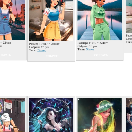
Разм
Соб
Теги
 =
224
шт
Размер:
14x16 =
224
шт
Размер:
14x17 =
238
шт
за
Собран:
15 раз
Собран:
17 раз
Теги:
Disney
Теги:
Disney
ОБРАТЬ
СОБРАТЬ
СОБРАТЬ