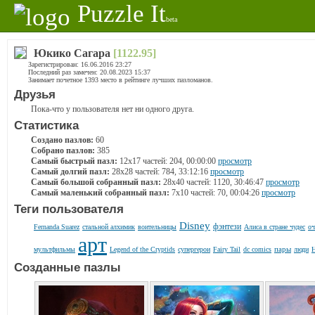
Puzzle It
beta
Юкико Сагара
[1122.95]
Зарегистрирован: 16.06.2016 23:27
Последний раз замечен: 20.08.2023 15:37
Занимает почетное 1393 место в рейтинге лучших пазломанов.
Друзья
Пока-что у пользователя нет ни одного друга.
Статистика
Создано пазлов:
60
Собрано пазлов:
385
Самый быстрый пазл:
12x17 частей: 204, 00:00:00
просмотр
Самый долгий пазл:
28x28 частей: 784, 33:12:16
просмотр
Самый большой собранный пазл:
28x40 частей: 1120, 30:46:47
просмотр
Самый маленький собранный пазл:
7x10 частей: 70, 00:04:26
просмотр
Теги пользователя
Disney
фэнтези
Fernanda Suarez
стальной алхимик
воительницы
Алиса в стране чудес
оч
арт
пары
мультфильмы
Legend of the Cryptids
супергерои
Fairy Tail
dc comics
люди
Н
Созданные пазлы