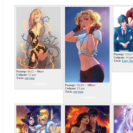
Размер:
11x12
Собран:
14 ра
Теги:
Fairy Tai
С
Размер:
8x12 =
96
шт
Собран:
13 раз
Теги:
рисунок
СОБРАТЬ
Размер:
10x18 =
180
шт
Собран:
13 раз
Теги:
рисунок
СОБРАТЬ