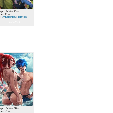
ер:
19x16 =
304
шт
ран:
15 раз
:
мультфильмы
,
рисунок
СОБРАТЬ
ер:
12x18 =
216
шт
ран:
29 раз