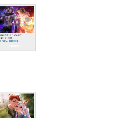
ер:
20x13 =
260
шт
ран:
14 раз
:
пары
,
рисунок
СОБРАТЬ