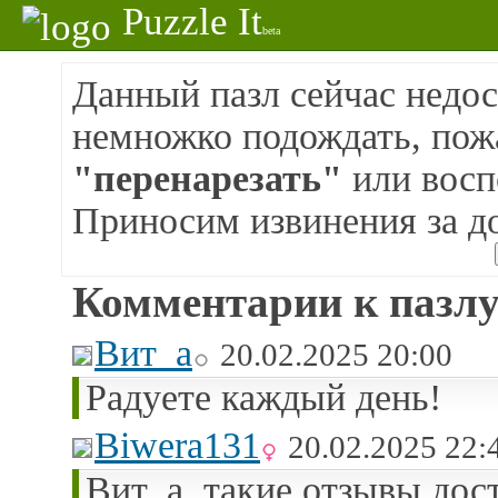
Puzzle It
beta
Данный пазл сейчас недос
немножко подождать, пож
"перенарезать"
или восп
Приносим извинения за д
Комментарии к пазлу
Вит_а
20.02.2025 20:00
Радуете каждый день!
Biwera131
20.02.2025 22:
Вит_а, такие отзывы дос