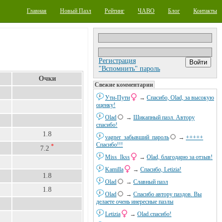
Главная
Новый Пазл
Рейтинг
ЧАВО
Блог
Контакты
Регистрация
"Вспомнить" пароль
Очки
Свежие комментарии
Ути-Пути
→
Спасибо, Olad, за высокую
оценку!
Olad
→
Шикапный пазл. Автору
спасибо!
1.8
vagner_забывший_пароль
→
+++++
Спасибо!!!
*
7.2
Miss_Ikss
→
Olad, благодарю за отзыв!
Kamilla
→
Спасибо, Letizia!
1.8
Olad
→
Славный пазл
1.8
Olad
→
Спасибо автору паздов. Вы
делаете очень инересные пазлы
Letizia
→
Olad.спасибо!