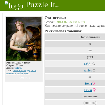
Puzzle It
beta
Статистика:
Создан:
2013-02-26 19:17:50
Количество сохранений этого пазла, хра
Рейтинговая таблица:
Пользователь
А
иа
устя
Размер:
12x15 =
180
шт
aa561
Собран:
23 раза
Автор:
Tartaren
sahlen
Теги:
Louis Fischer
,
девушки
,
живопись
,
мифы
,
орлы
ят
СОБРАТЬ
Stella
Самая
Валентина
(аноним)