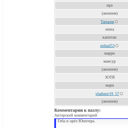
ира
(аноним)
Tartaren
нина
капитан
mihail53
марри
мансур
(аноним)
ЗОТЯ
мари
vladimir19_57
(аноним)
Комментарии к пазлу:
Авторский комментарий:
Геба и орёл Юпитера.