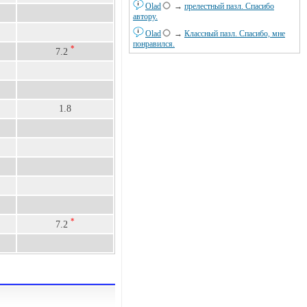
Olad
→
прелестный пазл. Спасибо
автору.
Olad
→
Классный пазл. Спасибо, мне
понравился.
*
7.2
1.8
*
7.2