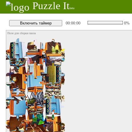
Puzzle It
beta
00:00:00
0%
Поле для сборки пазла