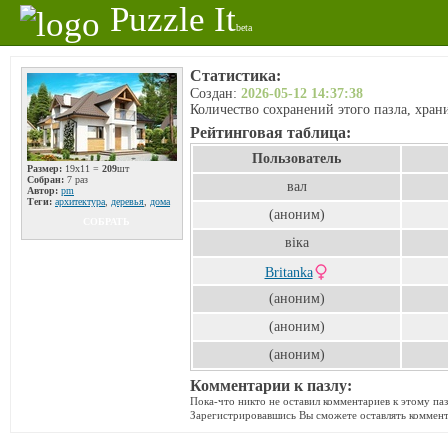
Puzzle It
beta
Статистика:
Создан:
2026-05-12 14:37:38
Количество сохранений этого пазла, хра
Рейтинговая таблица:
Пользователь
Размер:
19x11 =
209
шт
Собран:
7 раз
вал
Автор:
pm
Теги:
архитектура
,
деревья
,
дома
(аноним)
СОБРАТЬ
віка
Britanka
(аноним)
(аноним)
(аноним)
Комментарии к пазлу:
Пока-что никто не оставил комментариев к этому паз
Зарегистрировавшись Вы сможете оставлять коммен