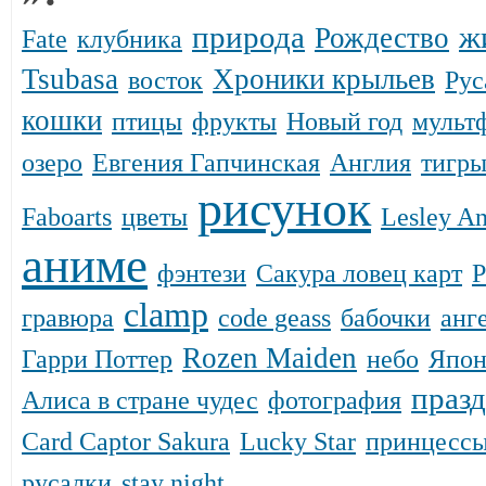
природа
ж
Рождество
Fate
клубника
Tsubasa
Хроники крыльев
восток
Рус
кошки
птицы
фрукты
Новый год
мульт
озеро
Евгения Гапчинская
Англия
тигр
рисунок
Faboarts
цветы
Lesley An
аниме
фэнтези
Сакура ловец карт
Р
clamp
гравюра
code geass
бабочки
анг
Rozen Maiden
Гарри Поттер
небо
Япон
праз
Алиса в стране чудес
фотография
Card Captor Sakura
Lucky Star
принцесс
русалки
stay night