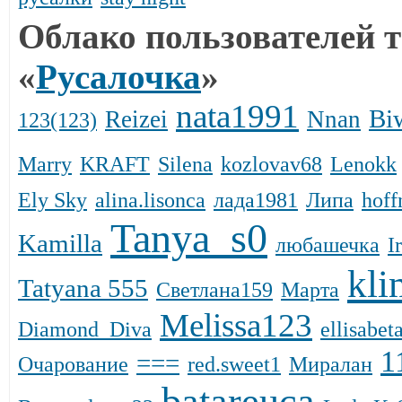
Облако пользователей т
«
Русалочка
»
nata1991
Bi
Reizei
Nnan
123(123)
Marry
KRAFT
Silena
kozlovav68
Lenokk
Ely Sky
alina.lisonca
лада1981
Липа
hoff
Tanya_s0
Kamilla
любашечка
I
kl
Tatyana 555
Светлана159
Марта
Melissa123
Diamond_Diva
ellisabet
1
===
Очарование
red.sweet1
Миралан
batareuca